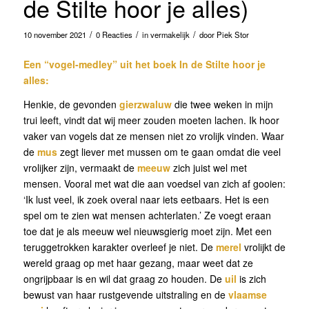
de Stilte hoor je alles)
/
/
/
10 november 2021
0 Reacties
in
vermakelijk
door
Piek Stor
Een “vogel-medley” uit het boek In de Stilte hoor je
alles:
Henkie, de gevonden
gierzwaluw
die twee weken in mijn
trui leeft, vindt dat wij meer zouden moeten lachen. Ik hoor
vaker van vogels dat ze mensen niet zo vrolijk vinden. Waar
de
mus
zegt liever met mussen om te gaan omdat die veel
vrolijker zijn, vermaakt de
meeuw
zich juist wel met
mensen. Vooral met wat die aan voedsel van zich af gooien:
‘Ik lust veel, ik zoek overal naar iets eetbaars. Het is een
spel om te zien wat mensen achterlaten.’ Ze voegt eraan
toe dat je als meeuw wel nieuwsgierig moet zijn. Met een
teruggetrokken karakter overleef je niet. De
merel
vrolijkt de
wereld graag op met haar gezang, maar weet dat ze
ongrijpbaar is en wil dat graag zo houden. De
uil
is zich
bewust van haar rustgevende uitstraling en de
vlaamse