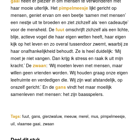
gaai
heeft er plezier in om mensen te verwonderen met
haar mooie uiterlijk. Het
pimpelmeesje
lijkt gericht op
mensen, geniet ervan om een beetje ‘samen met mensen’
een nestje uit te broeden en ziet zichzelf als ‘een cadeautje’
voor de mensheid. De
fuut
omschrijft zichzelf als een lichte,
blije, actieve vogel die haar eigen wetten heeft, haar eigen
kijk op het leven en zo overal tussendoor zwemt, waarbij ze
haar onafhankelijkheid behoudt. Ze is heel duidelijk: ‘Mij
moet je niet vangen. Dan krijg ik stress en raak ik uit mijn
kracht.’ De
zwaan
: ‘Wij moeten leven met mensen, maar
willen geen vrienden worden. Wij houden graag onze eigen
leefruimte en verdedigen die. Wij zijn wat afstandelijk, op
onszelf gericht.’ En de
gans
vindt het maar moeilijk
samenleven met mensen: het zijn baasspelers.
Tags:
fuut
,
gans
,
gierzwaluw
,
meeuw
,
merel
,
mus
,
pimpelmeesje
,
uil
,
vlaamse gaai
,
zwaan
Deel dit stuk