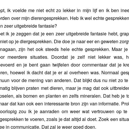
lopt, ik voelde me niet echt zo lekker in mijn lijf en ik ben in
den over mijn dierengesprekken. Heb ik wel echte gesprekken
en zeer uitgebreide fantasie?
et ik je zeggen dat je een zeer uitgebreide fantasie hebt, gra
t niet op je diergesprekken. Die doe je naar eer en geweten zorg
 nagaan, zijn het ook steeds hele echte gesprekken. Maar je
r meerdere situaties. Doordat je zelf niet lekker was, 
evoerd en je bent gaan twijfelen door commentaar dat je kre
ren, hoewel ik dacht dat je er al overheen was. Normaal ges
muun voor de mening van anderen. Dat blijkt dus nu niet zo te 
lmatig blijven praten met dieren, maar je mag dat ook uitbreid
selen, als bomen en planten en zelfs mineralen. Dat heb je to
aar dat kan ook een interessante bron zijn van informatie. Pr
oorlopig zou ik je aanraden om weer wat vertrouwen op t
esprekken te voeren, zoals je dat altijd al doet. Zoek een situa
mee in communicatie. Dat zal je weer goed doen.