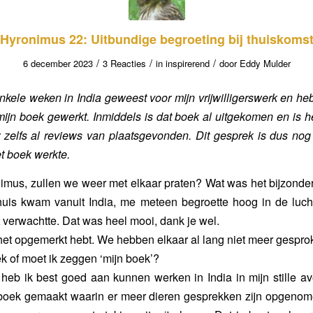
Hyronimus 22: Uitbundige begroeting bij thuiskoms
/
/
/
6 december 2023
3 Reacties
in
inspirerend
door
Eddy Mulder
nkele weken in India geweest voor mijn vrijwilligerswerk en he
ijn boek gewerkt. Inmiddels is dat boek al uitgekomen en is he
 zelfs al reviews van plaatsgevonden. Dit gesprek is dus nog
et boek werkte.
imus, zullen we weer met elkaar praten? Wat was het bijzonder 
thuis kwam vanuit India, me meteen begroette hoog in de luch
t verwachtte. Dat was heel mooi, dank je wel.
e het opgemerkt hebt. We hebben elkaar al lang niet meer gespro
ek of moet ik zeggen ‘mijn boek’?
 heb ik best goed aan kunnen werken in India in mijn stille a
boek gemaakt waarin er meer dieren gesprekken zijn opgenom