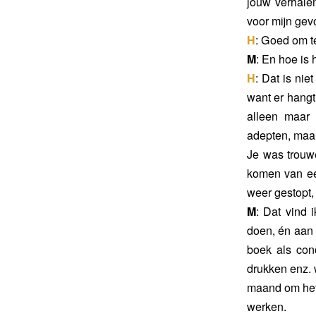
jouw verhale
voor mijn gev
H
: Goed om te
M
: En hoe is 
H
: Dat is nie
want er hangt
alleen maar 
adepten, maar
Je was trouw
komen van een
weer gestopt,
M
: Dat vind 
doen, én aan 
boek als con
drukken enz. 
maand om het i
werken.