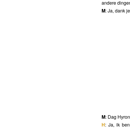
andere dingen
M
: Ja, dank j
M
: Dag Hyron
H
: Ja, ik be