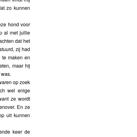
 dat zo kunnen
deze hond voor
 al met jullie
achten dat het
tuurd, zij had
e te maken en
eten, maar hij
e was.
waren op zoek
och wel enige
want ze wordt
genover. En ze
 op uit kunnen
ende keer de