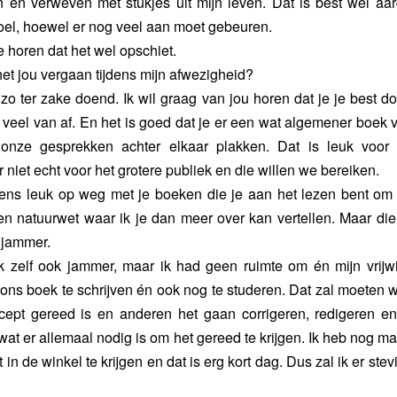
n en verweven met stukjes uit mijn leven. Dat is best wel aa
oel, hoewel er nog veel aan moet gebeuren.
 horen dat het wel opschiet.
het jou vergaan tijdens mijn afwezigheid?
t zo ter zake doend. Ik wil graag van jou horen dat je je best d
 veel van af. En het is goed dat je er een wat algemener boek
onze gesprekken achter elkaar plakken. Dat is leuk voor 
 niet echt voor het grotere publiek en die willen we bereiken.
ens leuk op weg met je boeken die je aan het lezen bent om i
 natuurwet waar ik je dan meer over kan vertellen. Maar die
 jammer.
ik zelf ook jammer, maar ik had geen ruimte om én mijn vrijwi
ons boek te schrijven én ook nog te studeren. Dat zal moeten w
cept gereed is en anderen het gaan corrigeren, redigeren 
wat er allemaal nodig is om het gereed te krijgen. Ik heb nog m
n de winkel te krijgen en dat is erg kort dag. Dus zal ik er ste