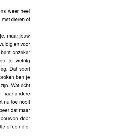
eens weer heel
 met dieren of
pje, maar jouw
vuldig en voor
 bent onzeker
heb je weinig
eg. Dat soort
proken ben je
zijn. Wat echt
en naar andere
t nu toe nooit
obeer dat maar
e bouwen door
tie of een dier