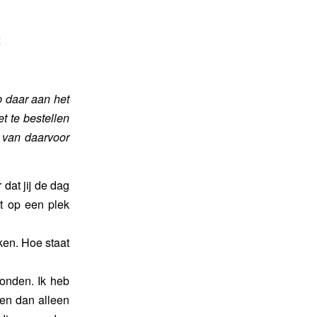
t
b daar aan het
t te bestellen
 van daarvoor
dat jij de dag
t op een plek
ken. Hoe staat
vonden. Ik heb
en dan alleen