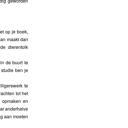
rdig geworden
oet op je boek,
 van maakt dan
de dierentolk
n de buurt te
 studie ben je
lligerswerk te
achten tot het
en opmaken en
aar anderhalve
vig aan moeten