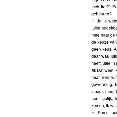
toch lief?’. 
gebeuren?
H
: Jullie we
jullie uitgeko
mee naar de u
de keuze van 
geen keus. A
daar was jull
heeft jullie i
M
: Dat weet 
naar een wit
gewenning. E
steeds meer l
heeft gelijk,
komen, ik wil
H
: Soms lop