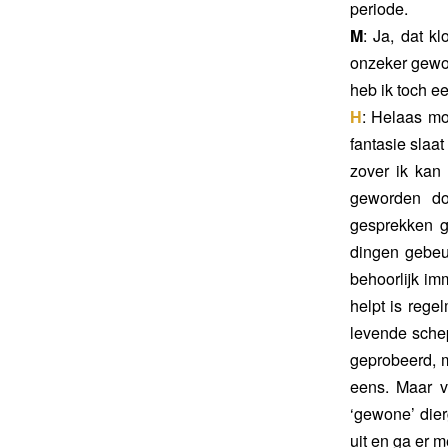
periode.
M
: Ja, dat k
onzeker gewor
heb ik toch e
H
: Helaas mo
fantasie slaa
zover ik kan
geworden doo
gesprekken g
dingen gebeu
behoorlijk im
helpt is rege
levende schep
geprobeerd, m
eens. Maar v
‘gewone’ dierg
uit en ga er 