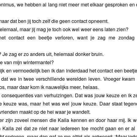
onimus, we hebben al lang niet meer met elkaar gesproken en d
maar dat ben jij toch zelf die geen contact opneemt.
helemaal, maar jij mag je toch ook wel weer eens laten zien?
het contact een beetje verloren, want je zag me zondag 
t? Je zag er zo anders uit, helemaal donker bruin.
je van mijn wintermantel?
elijk en vermoedelijk ben ik dan inderdaad het contact een beetje
op dat we in twee verschillende werelden leven. Vroeger kwam i
bos, maar daar kom ik nauwelijks meer, helaas.
de consequenties van verhuizingen. Dat was jouw keuze en ik ze
e keuze was, maar het was wel jouw keuze. Daar staat tegeno
rienden maakt op de hei waar je wandelt.
, er zijn zoveel mensen die Kaila kennen en door haar mij. Ik w
 Kaila zei dat ze niet naar iedereen toe mocht gaan en er al
t springen, maar dan gaf ze me altijd als antwoord: ‘Maar iede