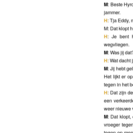
M
: Beste Hyr
jammer.
H
: Tja Eddy, 
M
: Dat klopt 
H
: Je bent 
wegvliegen.
M
: Was jij da
H
: Wat dacht 
M
: Jij hebt g
Het lijkt er 
tegen in het 
H
: Dat zijn 
een verkeerd
weer nieuwe v
M
: Dat klopt
vroeger tegen
tegen op moch