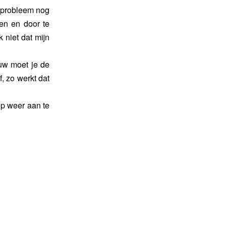
 probleem nog
en en door te
 niet dat mijn
euw moet je de
f, zo werkt dat
op weer aan te