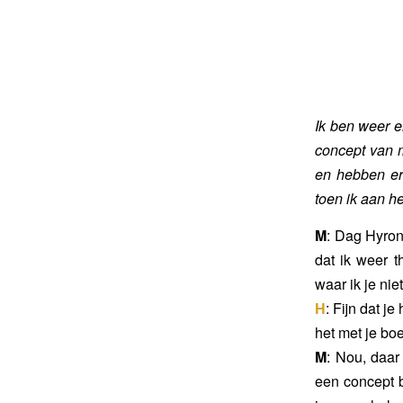
Ik ben weer e
concept van m
en hebben er
toen ik aan h
M
: Dag Hyron
dat ik weer 
waar ik je nie
H
: Fijn dat j
het met je bo
M
: Nou, daar
een concept 