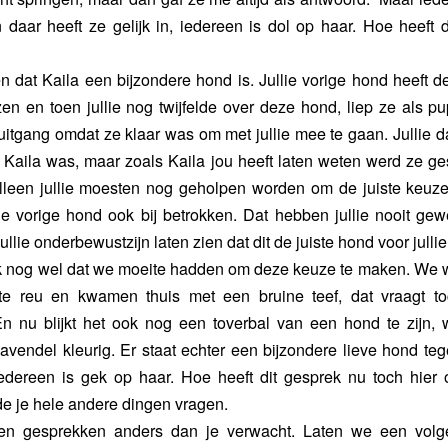
En daar heeft ze gelijk in, iedereen is dol op haar. Hoe heeft
ten dat Kaila een bijzondere hond is. Jullie vorige hond heeft 
zen en toen jullie nog twijfelde over deze hond, liep ze als pup
itgang omdat ze klaar was om met jullie mee te gaan. Jullie d
Kaila was, maar zoals Kaila jou heeft laten weten werd ze ges
lleen jullie moesten nog geholpen worden om de juiste keuz
ie vorige hond ook bij betrokken. Dat hebben jullie nooit gew
n jullie onderbewustzijn laten zien dat dit de juiste hond voor julli
ik nog wel dat we moeite hadden om deze keuze te maken. We 
te reu en kwamen thuis met een bruine teef, dat vraagt t
n nu blijkt het ook nog een toverbal van een hond te zijn, 
avendel kleurig. Er staat echter een bijzondere lieve hond te
 iedereen is gek op haar. Hoe heeft dit gesprek nu toch hier
de je hele andere dingen vragen.
en gesprekken anders dan je verwacht. Laten we een volg