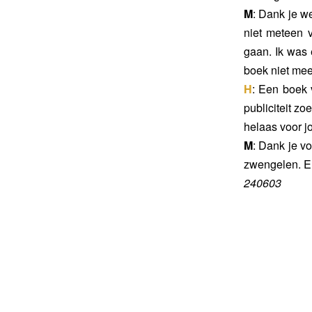
M
: Dank je w
niet meteen 
gaan. Ik was e
boek niet mee
H
: Een boek 
publiciteit zo
helaas voor j
M
: Dank je v
zwengelen. En
240603