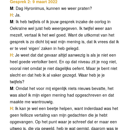
Gesprek 2: 9 maart 2022
M
: Dag Hyronimus, kunnen we weer praten?
H
: Ja.
M
: Ik heb twijfels of ik jouw gesprek inzake de oorlog in
Oekraïne wel juist heb weergegeven. Ik twijfel weer aan
mezelf, vertaal ik het wel goed. Want de uitkomst van het
gesprek is zo dicht bij wat mijn mening is, dat ik vrees dat ik
er te veel ‘eigen’ zaken in heb gelegd.
H
: Je weet dat dat gevaar altijd aanwezig is als je niet een
heel goede vertolker bent. En op dat niveau zit je nog niet,
vooral niet omdat je niet dagelijks oefent. Maar je bent niet
slecht en dat heb ik al vaker gezegd. Waar heb je je
twijfels?
M
: Omdat het voor mij eigenlijk niets nieuws bevatte, het
was alsof ik mijn eigen mening had opgeschreven en dat
maakte me wantrouwig.
H
: Ik kan je wel een beetje helpen, want inderdaad was het
geen feilloze vertaling van mijn gedachten die je hebt
opgevangen. Op het punt waar je schreef dat er maar een
uitweg is, die via geweld, heb je wat gemist, daarom was je