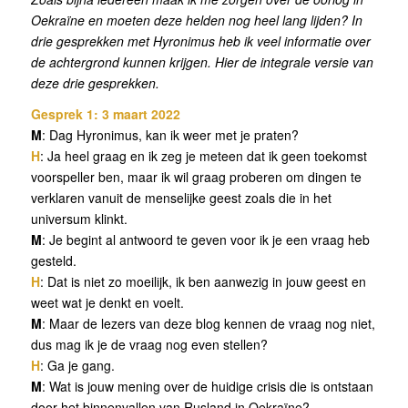
Oekraïne en moeten deze helden nog heel lang lijden? In
drie gesprekken met Hyronimus heb ik veel informatie over
de achtergrond kunnen krijgen. Hier de integrale versie van
deze drie gesprekken.
Gesprek 1: 3 maart 2022
M
: Dag Hyronimus, kan ik weer met je praten?
H
: Ja heel graag en ik zeg je meteen dat ik geen toekomst
voorspeller ben, maar ik wil graag proberen om dingen te
verklaren vanuit de menselijke geest zoals die in het
universum klinkt.
M
: Je begint al antwoord te geven voor ik je een vraag heb
gesteld.
H
: Dat is niet zo moeilijk, ik ben aanwezig in jouw geest en
weet wat je denkt en voelt.
M
: Maar de lezers van deze blog kennen de vraag nog niet,
dus mag ik je de vraag nog even stellen?
H
: Ga je gang.
M
: Wat is jouw mening over de huidige crisis die is ontstaan
door het binnenvallen van Rusland in Oekraïne?