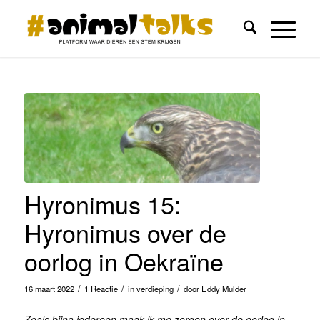
Hyronimus 15:
Hyronimus over de
oorlog in Oekraïne
/
/
/
16 maart 2022
1 Reactie
in
verdieping
door
Eddy Mulder
Zoals bijna iedereen maak ik me zorgen over de oorlog in