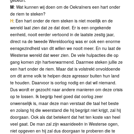
gebeurt.
M
: Wat kunnen wij doen om de Oekraïners een hart onder
de riem te steken?
H
: Een hart onder de riem steken is niet moeilijk en de
wereld laat zien dat ze dat doet. Er is een ongekende
eenheid, nooit eerder vertoond in de laatste zestig jaar,
direct na de tweede Wereldoorlog was er ook een enorme
eensgezindheid van dit willen we nooit meer. En nu laat de
Westerse wereld dat weer zien. De vele hulpacties die op
gang komen zijn hartverwarmend. Daarmee steken jullie ze
een hart onder de riem. Maar dat is volstrekt onvoldoende
om dit arme volk te helpen deze agressor buiten hun land
te houden. Daarvoor is oorlog nodig en dat wil niemand.
Dus wordt er gezocht naar andere manieren om deze crisis
op te lossen. Ik begrijp heel goed dat oorlog zeer
onwenselijk is, maar deze man verstaat die taal het beste
en zolang hij die weerstand die hij begrijpt niet krijgt, zal hij
doorgaan. Ook als dat betekent dat het ten koste van heel
veel gaat. De man zal zijn waanideeën in Westerse ogen,
niet opgeven en hij zal dus doorgaan te proberen die te