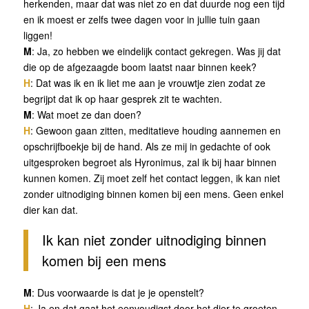
herkenden, maar dat was niet zo en dat duurde nog een tijd
en ik moest er zelfs twee dagen voor in jullie tuin gaan
liggen!
M
: Ja, zo hebben we eindelijk contact gekregen. Was jij dat
die op de afgezaagde boom laatst naar binnen keek?
H
: Dat was ik en ik liet me aan je vrouwtje zien zodat ze
begrijpt dat ik op haar gesprek zit te wachten.
M
: Wat moet ze dan doen?
H
: Gewoon gaan zitten, meditatieve houding aannemen en
opschrijfboekje bij de hand. Als ze mij in gedachte of ook
uitgesproken begroet als Hyronimus, zal ik bij haar binnen
kunnen komen. Zij moet zelf het contact leggen, ik kan niet
zonder uitnodiging binnen komen bij een mens. Geen enkel
dier kan dat.
Ik kan niet zonder uitnodiging binnen
komen bij een mens
M
: Dus voorwaarde is dat je je openstelt?
H
: Ja en dat gaat het eenvoudigst door het dier te groeten