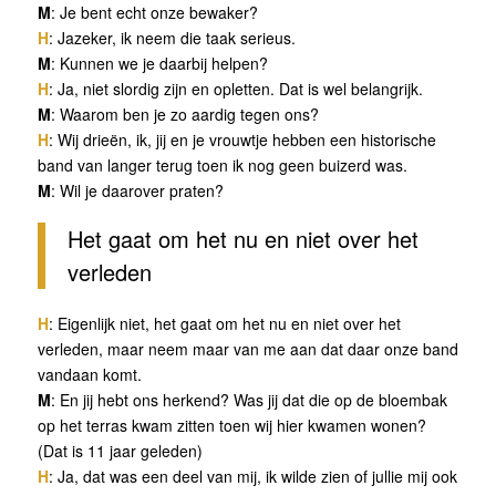
M
: Je bent echt onze bewaker?
H
: Jazeker, ik neem die taak serieus.
M
: Kunnen we je daarbij helpen?
H
: Ja, niet slordig zijn en opletten. Dat is wel belangrijk.
M
: Waarom ben je zo aardig tegen ons?
H
: Wij drieën, ik, jij en je vrouwtje hebben een historische
band van langer terug toen ik nog geen buizerd was.
M
: Wil je daarover praten?
Het gaat om het nu en niet over het
verleden
H
: Eigenlijk niet, het gaat om het nu en niet over het
verleden, maar neem maar van me aan dat daar onze band
vandaan komt.
M
: En jij hebt ons herkend? Was jij dat die op de bloembak
op het terras kwam zitten toen wij hier kwamen wonen?
(Dat is 11 jaar geleden)
H
: Ja, dat was een deel van mij, ik wilde zien of jullie mij ook