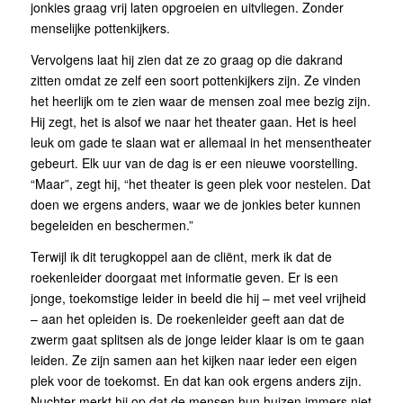
jonkies graag vrij laten opgroeien en uitvliegen. Zonder
menselijke pottenkijkers.
Vervolgens laat hij zien dat ze zo graag op die dakrand
zitten omdat ze zelf een soort pottenkijkers zijn. Ze vinden
het heerlijk om te zien waar de mensen zoal mee bezig zijn.
Hij zegt, het is alsof we naar het theater gaan. Het is heel
leuk om gade te slaan wat er allemaal in het mensentheater
gebeurt. Elk uur van de dag is er een nieuwe voorstelling.
“Maar”, zegt hij, “het theater is geen plek voor nestelen. Dat
doen we ergens anders, waar we de jonkies beter kunnen
begeleiden en beschermen.”
Terwijl ik dit terugkoppel aan de cliënt, merk ik dat de
roekenleider doorgaat met informatie geven. Er is een
jonge, toekomstige leider in beeld die hij – met veel vrijheid
– aan het opleiden is. De roekenleider geeft aan dat de
zwerm gaat splitsen als de jonge leider klaar is om te gaan
leiden. Ze zijn samen aan het kijken naar ieder een eigen
plek voor de toekomst. En dat kan ook ergens anders zijn.
Nuchter merkt hij op dat de mensen hun huizen immers niet