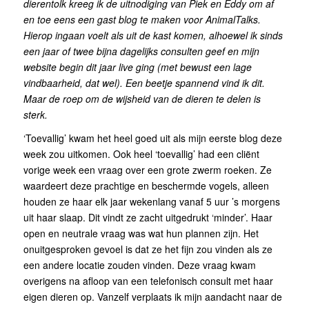
dierentolk kreeg ik de uitnodiging van Piek en Eddy om af
en toe eens een gast blog te maken voor AnimalTalks.
Hierop ingaan voelt als uit de kast komen, alhoewel ik sinds
een jaar of twee bijna dagelijks consulten geef en mijn
website begin dit jaar live ging (met bewust een lage
vindbaarheid, dat wel). Een beetje spannend vind ik dit.
Maar de roep om de wijsheid van de dieren te delen is
sterk.
‘Toevallig’ kwam het heel goed uit als mijn eerste blog deze
week zou uitkomen. Ook heel ‘toevallig’ had een cliënt
vorige week een vraag over een grote zwerm roeken. Ze
waardeert deze prachtige en beschermde vogels, alleen
houden ze haar elk jaar wekenlang vanaf 5 uur ’s morgens
uit haar slaap. Dit vindt ze zacht uitgedrukt ‘minder’. Haar
open en neutrale vraag was wat hun plannen zijn. Het
onuitgesproken gevoel is dat ze het fijn zou vinden als ze
een andere locatie zouden vinden. Deze vraag kwam
overigens na afloop van een telefonisch consult met haar
eigen dieren op. Vanzelf verplaats ik mijn aandacht naar de