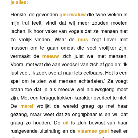
je alles:
Henkie, de gevonden
gierzwaluw
die twee weken in
mijn trui leeft, vindt dat wij meer zouden moeten
lachen. Ik hoor vaker van vogels dat ze mensen niet
zo vrolijk vinden. Waar de
mus
zegt liever met
mussen om te gaan omdat die veel vrolijker zijn,
vermaakt de
meeuw
zich juist wel met mensen.
Vooral met wat die aan voedsel van zich af gooien: ‘Ik
lust veel, ik zoek overal naar iets eetbaars. Het is een
spel om te zien wat mensen achterlaten.’ Ze voegt
eraan toe dat je als meeuw wel nieuwsgierig moet
zijn. Met een teruggetrokken karakter overleef je niet.
De
merel
vrolijkt de wereld graag op met haar
gezang, maar weet dat ze ongrijpbaar is en wil dat
graag zo houden. De
uil
is zich bewust van haar
rustgevende uitstraling en de
vlaamse gaai
heeft er