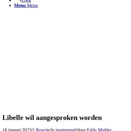
Zoek
Menu
Menu
Libelle wil aangesproken worden
18 januari 2023
/
1 Reactie
/
in
inspirerend
/
door
Eddy Mulder