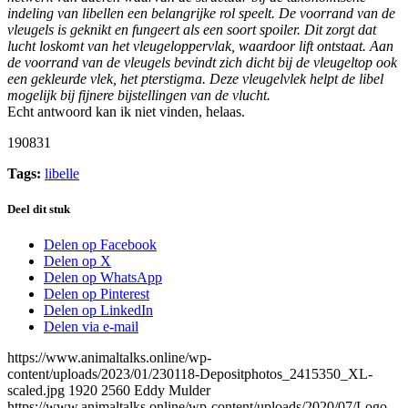
indeling van libellen een belangrijke rol speelt. De voorrand van de
vleugels is geknikt en fungeert als een soort spoiler. Dit zorgt dat
lucht loskomt van het vleugeloppervlak, waardoor lift ontstaat. Aan
de voorrand van de vleugels bevindt zich dicht bij de vleugeltop ook
een gekleurde vlek, het pterstigma. Deze vleugelvlek helpt de libel
mogelijk bij fijnere bijstellingen van de vlucht.
Echt antwoord kan ik niet vinden, helaas.
190831
Tags:
libelle
Deel dit stuk
Delen op Facebook
Delen op X
Delen op WhatsApp
Delen op Pinterest
Delen op LinkedIn
Delen via e-mail
https://www.animaltalks.online/wp-
content/uploads/2023/01/230118-Depositphotos_2415350_XL-
scaled.jpg
1920
2560
Eddy Mulder
https://www.animaltalks.online/wp-content/uploads/2020/07/Logo-