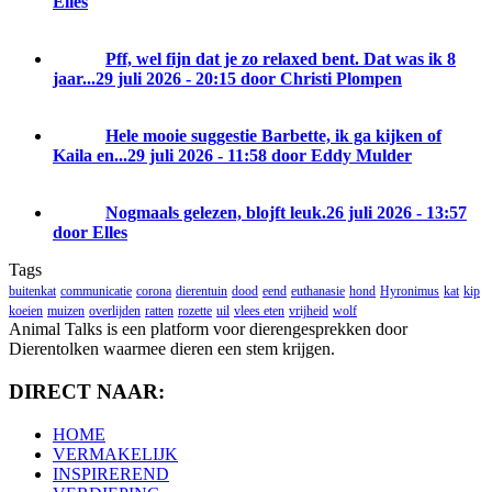
Elles
Pff, wel fijn dat je zo relaxed bent. Dat was ik 8
jaar...
29 juli 2026 - 20:15 door Christi Plompen
Hele mooie suggestie Barbette, ik ga kijken of
Kaila en...
29 juli 2026 - 11:58 door Eddy Mulder
Nogmaals gelezen, blojft leuk.
26 juli 2026 - 13:57
door Elles
Tags
buitenkat
communicatie
corona
dierentuin
dood
eend
euthanasie
hond
Hyronimus
kat
kip
koeien
muizen
overlijden
ratten
rozette
uil
vlees eten
vrijheid
wolf
Animal Talks is een platform voor dierengesprekken door
Dierentolken waarmee dieren een stem krijgen.
DIRECT NAAR:
HOME
VERMAKELIJK
INSPIREREND