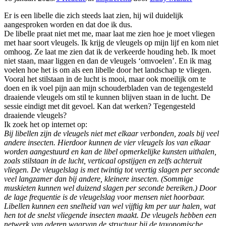
Er is een libelle die zich steeds laat zien, hij wil duidelijk
aangesproken worden en dat doe ik dus.
De libelle praat niet met me, maar laat me zien hoe je moet vliegen
met haar soort vleugels. Ik krijg de vleugels op mijn lijf en kom niet
omhoog. Ze laat me zien dat ik de verkeerde houding heb. Ik moet
niet staan, maar liggen en dan de vleugels ‘omvoelen’. En ik mag
voelen hoe het is om als een libelle door het landschap te vliegen.
Vooral het stilstaan in de lucht is mooi, maar ook moeilijk om te
doen en ik voel pijn aan mijn schouderbladen van de tegengesteld
draaiende vleugels om stil te kunnen blijven staan in de lucht. De
sessie eindigt met dit gevoel. Kan dat werken? Tegengesteld
draaiende vleugels?
Ik zoek het op internet op:
Bij libellen zijn de vleugels niet met elkaar verbonden, zoals bij veel
andere insecten. Hierdoor kunnen de vier vleugels los van elkaar
worden aangestuurd en kan de libel opmerkelijke kunsten uithalen,
zoals stilstaan in de lucht, verticaal opstijgen en zelfs achteruit
vliegen. De vleugelslag is met twintig tot veertig slagen per seconde
veel langzamer dan bij andere, kleinere insecten. (Sommige
muskieten kunnen wel duizend slagen per seconde bereiken.) Door
de lage frequentie is de vleugelslag voor mensen niet hoorbaar.
Libellen kunnen een snelheid van wel vijftig km per uur halen, wat
hen tot de snelst vliegende insecten maakt. De vleugels hebben een
netwerk van aderen waarvan de structuur bij de taxonomische