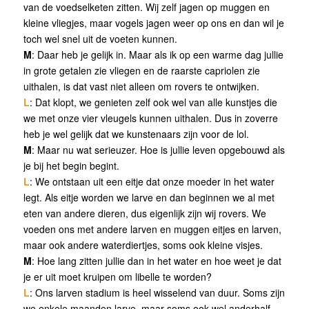
van de voedselketen zitten. Wij zelf jagen op muggen en
kleine vliegjes, maar vogels jagen weer op ons en dan wil je
toch wel snel uit de voeten kunnen.
M
: Daar heb je gelijk in. Maar als ik op een warme dag jullie
in grote getalen zie vliegen en de raarste capriolen zie
uithalen, is dat vast niet alleen om rovers te ontwijken.
L
: Dat klopt, we genieten zelf ook wel van alle kunstjes die
we met onze vier vleugels kunnen uithalen. Dus in zoverre
heb je wel gelijk dat we kunstenaars zijn voor de lol.
M
: Maar nu wat serieuzer. Hoe is jullie leven opgebouwd als
je bij het begin begint.
L
: We ontstaan uit een eitje dat onze moeder in het water
legt. Als eitje worden we larve en dan beginnen we al met
eten van andere dieren, dus eigenlijk zijn wij rovers. We
voeden ons met andere larven en muggen eitjes en larven,
maar ook andere waterdiertjes, soms ook kleine visjes.
M
: Hoe lang zitten jullie dan in het water en hoe weet je dat
je er uit moet kruipen om libelle te worden?
L
: Ons larven stadium is heel wisselend van duur. Soms zijn
we enkele maanden larve, maar soms ook wel anderhalf