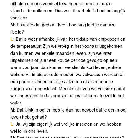
uithalen om ons voedsel te vangen en om aan onze
vijanden te ontkomen. Dus wendbaarheid is heel belangrijk
voor ons.
M
: En als je dat gedaan hebt, hoe lang leef je dan als
libelle?
L
: Dat is weer afhankelijk van het tijdstip van ontpoppen en
de temperatuur. Zijn we vroeg in het voorjaar uitgekomen,
dan kunnen we enkele maanden leven, zijn we later
uitgekomen of is er een koude periode gevolgd op een
warm voorjaar, dan kunnen we slechts kort leven, enkele
weken. En in die periode moeten we volwassen worden en
een partner vinden en eitjes afzetten of als mannetje
zorgen voor nageslacht. Meestal sterven we vrij snel nadat
we nageslacht in de vorm van eitjes hebben afgezet in het
water.
M
: Dat klinkt mooi en heb je dan het gevoel dat je een mooi
leven hebt gehad?
L
: Ja, wij zijn eigenlijk wel vrolijke insecten en we hebben
wel lol in ons leven.
M
: Dank je wel voor dit gesprek, wil jij nog wat toevoegen?