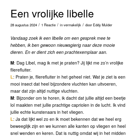
Een vrolijke libelle
/
/
/
28 augustus 2024
1 Reactie
in
vermakelijk
door
Eddy Mulder
Vandaag zoek ik een libelle om een gesprek mee te
hebben, ik ben gewoon nieuwsgierig naar deze mooie
dieren. En er dient zich een prachtexemplaar aan.
M
: Dag Libel, mag ik met je praten? Jij lijkt me zo’n vrolijke
flierefluiter.
L
: Praten je, flierefluiter in het geheel niet. Wat je ziet is een
mooi insect dat heel bijzondere vluchten kan uitvoeren,
maar dat zijn altijd nuttige vluchten.
M
: Bijzonder om te horen, ik dacht dat jullie altijd een beetje
lol maakten met jullie prachtige capriolen in de lucht. Ik vind
jullie echte kunstenaars in het vliegen.
L
: Ja dat lijkt wel zo en ik moet bekennen dat we heel erg
beweeglijk zijn en we kunnen alle kanten op vliegen en heel
snel wenden en keren. Dat is nuttig omdat wij in het midden