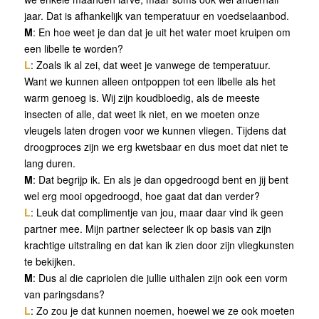
jaar. Dat is afhankelijk van temperatuur en voedselaanbod.
M
: En hoe weet je dan dat je uit het water moet kruipen om
een libelle te worden?
L
: Zoals ik al zei, dat weet je vanwege de temperatuur.
Want we kunnen alleen ontpoppen tot een libelle als het
warm genoeg is. Wij zijn koudbloedig, als de meeste
insecten of alle, dat weet ik niet, en we moeten onze
vleugels laten drogen voor we kunnen vliegen. Tijdens dat
droogproces zijn we erg kwetsbaar en dus moet dat niet te
lang duren.
M
: Dat begrijp ik. En als je dan opgedroogd bent en jij bent
wel erg mooi opgedroogd, hoe gaat dat dan verder?
L
: Leuk dat complimentje van jou, maar daar vind ik geen
partner mee. Mijn partner selecteer ik op basis van zijn
krachtige uitstraling en dat kan ik zien door zijn vliegkunsten
te bekijken.
M
: Dus al die capriolen die jullie uithalen zijn ook een vorm
van paringsdans?
L
: Zo zou je dat kunnen noemen, hoewel we ze ook moeten