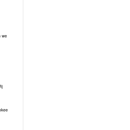
n we
ij
 okee