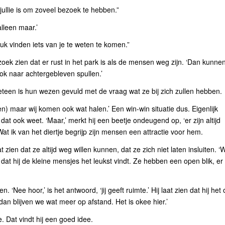
 jullie is om zoveel bezoek te hebben.”
lleen maar.’
euk vinden iets van je te weten te komen.”
zoek zien dat er rust in het park is als de mensen weg zijn. ‘Dan kunne
ok naar achtergebleven spullen.’
teen is hun wezen gevuld met de vraag wat ze bij zich zullen hebben.
) maar wij komen ook wat halen.’ Een win-win situatie dus. Eigenlijk
at ook weet. ‘Maar,’ merkt hij een beetje ondeugend op, ‘er zijn altijd
t ik van het diertje begrijp zijn mensen een attractie voor hem.
en dat ze altijd weg willen kunnen, dat ze zich niet laten insluiten. ‘W
dat hij de kleine mensjes het leukst vindt. Ze hebben een open blik, er
en. ‘Nee hoor,’ is het antwoord, ‘jij geeft ruimte.’ Hij laat zien dat hij het
an blijven we wat meer op afstand. Het is okee hier.’
e. Dat vindt hij een goed idee.