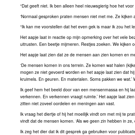
“Dat geeft niet. Ik ben alleen heel nieuwsgierig hoe het voor
‘Normaal gesproken praten mensen niet met me. Ze kijken a
“Ik kan me voorstellen dat het even gek is maar ik zou het l
Het aapje laat in reactie op mijn opmerking over het vele be
uitrusten. Een beetje mijmeren. Restjes zoeken. We kijken o
Het aapje laat zien dat ze de mensen aan zien komen en me
‘De mensen komen in ons terrein. Ze komen wat halen (kijken
mogen ze niet gevoerd worden en het aapje laat zien dat hij d
kruimels. En geuren. En materialen. Soms pakken we wat.’ Wa
Ik geef hem het beeld door van een mensenmassa en hij laat zi
verkennen. En verkennen vraagt ruimte.’ Het aapje laat zien 
zitten niet zoveel oordelen en meningen aan vast.
Ik vraag het diertje of hij het moeilijk vindt om met mij te prat
vindt dat de mensen komen. ‘Als we geen zin hebben in ze, d
Ik zeg het dier dat ik dit gesprek ga gebruiken voor publicati