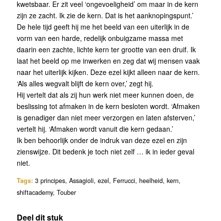
kwetsbaar. Er zit veel ‘ongevoeligheid’ om maar in de kern
zijn ze zacht. Ik zie de kern. Dat is het aanknopingspunt.’
De hele tijd geeft hij me het beeld van een uiterlijk in de
vorm van een harde, redelijk onbuigzame massa met
daarin een zachte, lichte kern ter grootte van een druif. Ik
laat het beeld op me inwerken en zeg dat wij mensen vaak
naar het uiterlijk kijken. Deze ezel kijkt alleen naar de kern.
‘Als alles wegvalt blijft de kern over,’ zegt hij.
Hij vertelt dat als zij hun werk niet meer kunnen doen, de
beslissing tot afmaken in de kern besloten wordt. ‘Afmaken
is genadiger dan niet meer verzorgen en laten afsterven,’
vertelt hij. ‘Afmaken wordt vanuit die kern gedaan.’
Ik ben behoorlijk onder de indruk van deze ezel en zijn
zienswijze. Dit bedenk je toch niet zelf … ik in ieder geval
niet.
Tags:
3 principes
,
Assagioli
,
ezel
,
Ferrucci
,
heelheid
,
kern
,
shiftacademy
,
Touber
Deel dit stuk