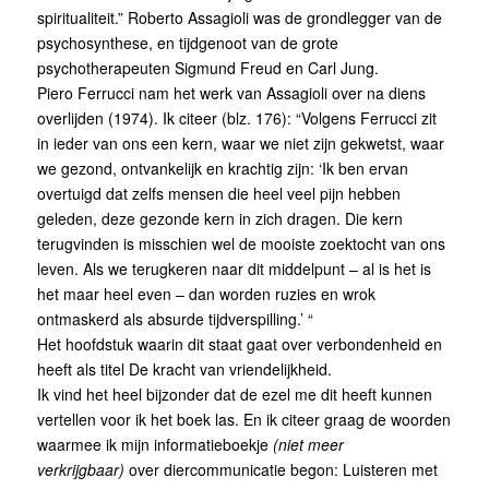
spiritualiteit.” Roberto Assagioli was de grondlegger van de
psychosynthese, en tijdgenoot van de grote
psychotherapeuten Sigmund Freud en Carl Jung.
Piero Ferrucci nam het werk van Assagioli over na diens
overlijden (1974). Ik citeer (blz. 176): “Volgens Ferrucci zit
in ieder van ons een kern, waar we niet zijn gekwetst, waar
we gezond, ontvankelijk en krachtig zijn: ‘Ik ben ervan
overtuigd dat zelfs mensen die heel veel pijn hebben
geleden, deze gezonde kern in zich dragen. Die kern
terugvinden is misschien wel de mooiste zoektocht van ons
leven. Als we terugkeren naar dit middelpunt – al is het is
het maar heel even – dan worden ruzies en wrok
ontmaskerd als absurde tijdverspilling.’ “
Het hoofdstuk waarin dit staat gaat over verbondenheid en
heeft als titel De kracht van vriendelijkheid.
Ik vind het heel bijzonder dat de ezel me dit heeft kunnen
vertellen voor ik het boek las. En ik citeer graag de woorden
waarmee ik mijn informatieboekje
(niet meer
verkrijgbaar)
over diercommunicatie begon: Luisteren met