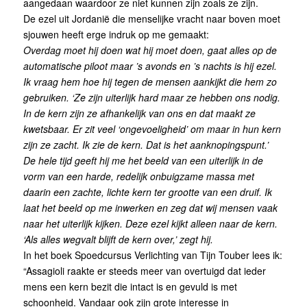
aangedaan waardoor ze niet kunnen zijn zoals ze zijn.
De ezel uit Jordanië die menselijke vracht naar boven moet
sjouwen heeft erge indruk op me gemaakt:
Overdag moet hij doen wat hij moet doen, gaat alles op de
automatische piloot maar ’s avonds en ’s nachts is hij ezel.
Ik vraag hem hoe hij tegen de mensen aankijkt die hem zo
gebruiken. ‘Ze zijn uiterlijk hard maar ze hebben ons nodig.
In de kern zijn ze afhankelijk van ons en dat maakt ze
kwetsbaar. Er zit veel ‘ongevoeligheid’ om maar in hun kern
zijn ze zacht. Ik zie de kern. Dat is het aanknopingspunt.’
De hele tijd geeft hij me het beeld van een uiterlijk in de
vorm van een harde, redelijk onbuigzame massa met
daarin een zachte, lichte kern ter grootte van een druif. Ik
laat het beeld op me inwerken en zeg dat wij mensen vaak
naar het uiterlijk kijken. Deze ezel kijkt alleen naar de kern.
‘Als alles wegvalt blijft de kern over,’ zegt hij.
In het boek Spoedcursus Verlichting van Tijn Touber lees ik:
“Assagioli raakte er steeds meer van overtuigd dat ieder
mens een kern bezit die intact is en gevuld is met
schoonheid. Vandaar ook zijn grote interesse in