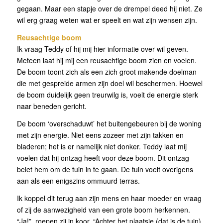
gegaan. Maar een stapje over de drempel deed hij niet. Ze
wil erg graag weten wat er speelt en wat zijn wensen zijn.
Reusachtige boom
Ik vraag Teddy of hij mij hier informatie over wil geven.
Meteen laat hij mij een reusachtige boom zien en voelen.
De boom toont zich als een zich groot makende doelman
die met gespreide armen zijn doel wil beschermen. Hoewel
de boom duidelijk geen treurwilg is, voelt de energie sterk
naar beneden gericht.
De boom ‘overschaduwt’ het buitengebeuren bij de woning
met zijn energie. Niet eens zozeer met zijn takken en
bladeren; het is er namelijk niet donker. Teddy laat mij
voelen dat hij ontzag heeft voor deze boom. Dit ontzag
belet hem om de tuin in te gaan. De tuin voelt overigens
aan als een enigszins ommuurd terras.
Ik koppel dit terug aan zijn mens en haar moeder en vraag
of zij de aanwezigheid van een grote boom herkennen.
“Ja!”, roepen zij in koor. “Achter het plaatsje (dat is de tuin)