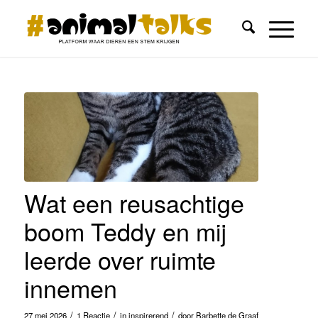
Wat een reusachtige
boom Teddy en mij
leerde over ruimte
innemen
/
/
/
27 mei 2026
1 Reactie
in
inspirerend
door
Barbette de Graaf