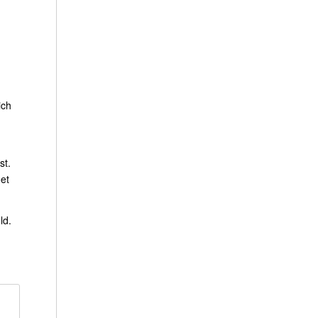
ich
st.
oet
ld.