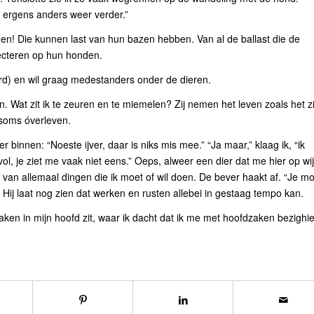
 ergens anders weer verder.”
en! Die kunnen last van hun bazen hebben. Van al de ballast die de
ecteren op hun honden.
ord) en wil graag medestanders onder de dieren.
. Wat zit ik te zeuren en te miemelen? Zij nemen het leven zoals het z
s soms óverleven.
binnen: “Noeste ijver, daar is niks mis mee.” “Ja maar,” klaag ik, “ik
 vol, je ziet me vaak niet eens.” Oeps, alweer een dier dat me hier op wij
 op van allemaal dingen die ik moet of wil doen. De bever haakt af. “Je m
. Hij laat nog zien dat werken en rusten allebei in gestaag tempo kan.
aken in mijn hoofd zit, waar ik dacht dat ik me met hoofdzaken bezighie