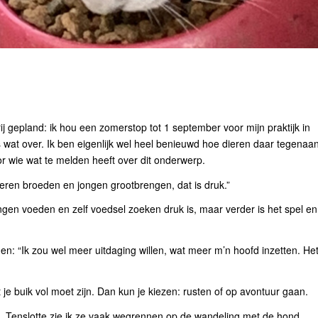
rij gepland: ik hou een zomerstop tot 1 september voor mijn praktijk in
 wat over. Ik ben eigenlijk wel heel benieuwd hoe dieren daar tegenaa
r wie wat te melden heeft over dit onderwerp.
ren broeden en jongen grootbrengen, dat is druk.”
ongen voeden en zelf voedsel zoeken druk is, maar verder is het spel en
nen: “Ik zou wel meer uitdaging willen, wat meer m’n hoofd inzetten. Het
t je buik vol moet zijn. Dan kun je kiezen: rusten of op avontuur gaan.
n. Tenslotte zie ik ze vaak wegrennen op de wandeling met de hond.