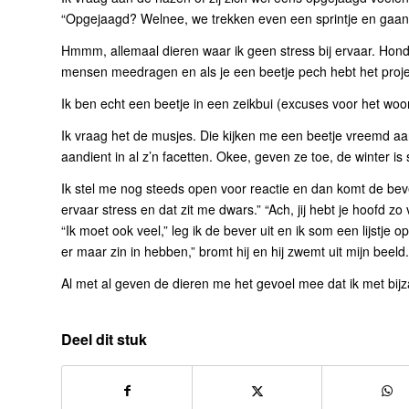
“Opgejaagd? Welnee, we trekken even een sprintje en gaan
Hmmm, allemaal dieren waar ik geen stress bij ervaar. Hond
mensen meedragen en als je een beetje pech hebt het proj
Ik ben echt een beetje in een zeikbui (excuses voor het wo
Ik vraag het de musjes. Die kijken me een beetje vreemd aan
aandient in al z’n facetten. Okee, geven ze toe, de winter i
Ik stel me nog steeds open voor reactie en dan komt de bever 
ervaar stress en dat zit me dwars.” “Ach, jij hebt je hoofd zo
“Ik moet ook veel,” leg ik de bever uit en ik som een lijstje
er maar zin in hebben,” bromt hij en hij zwemt uit mijn beeld
Al met al geven de dieren me het gevoel mee dat ik met bijz
Deel dit stuk