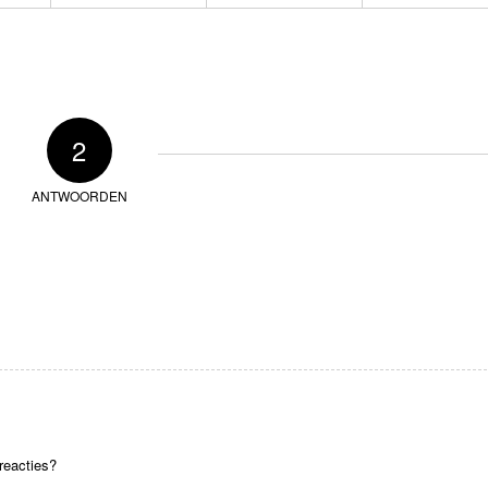
2
ANTWOORDEN
 reacties?