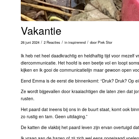
Vakantie
/
/
/
26 juni 2024
2 Reacties
in
inspirerend
door
Piek Stor
Ik heb net heel daadkrachtig en heldhaftig tijd voor mezelf v
diercommunicatie. Het hoofd is een beetje vol en loopt soms
kijken en ik gooi de communicatielijn maar gewoon open voo
Eend Emma is de eerst die binnenkomt: “Druk? Druk? Op eie
Ze wordt bijgevallen door kraaiachtigen die laten zien dat j
rusten.
Het paard dat ineens bij ons in de buurt staat, komt ook bin
zo rustig en tam. Geen uitdaging.”
De katten die vlakbij het paard leven zijn ervan overtuigd da
Ik vraag aan de hazen of zij zich wel eens opgejaagd voele