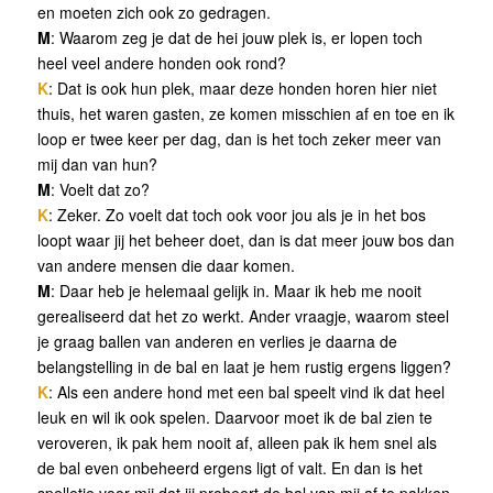
en moeten zich ook zo gedragen.
M
: Waarom zeg je dat de hei jouw plek is, er lopen toch
heel veel andere honden ook rond?
K
: Dat is ook hun plek, maar deze honden horen hier niet
thuis, het waren gasten, ze komen misschien af en toe en ik
loop er twee keer per dag, dan is het toch zeker meer van
mij dan van hun?
M
: Voelt dat zo?
K
: Zeker. Zo voelt dat toch ook voor jou als je in het bos
loopt waar jij het beheer doet, dan is dat meer jouw bos dan
van andere mensen die daar komen.
M
: Daar heb je helemaal gelijk in. Maar ik heb me nooit
gerealiseerd dat het zo werkt. Ander vraagje, waarom steel
je graag ballen van anderen en verlies je daarna de
belangstelling in de bal en laat je hem rustig ergens liggen?
K
: Als een andere hond met een bal speelt vind ik dat heel
leuk en wil ik ook spelen. Daarvoor moet ik de bal zien te
veroveren, ik pak hem nooit af, alleen pak ik hem snel als
de bal even onbeheerd ergens ligt of valt. En dan is het