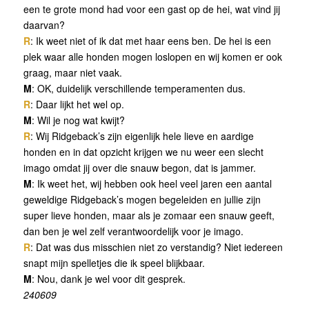
een te grote mond had voor een gast op de hei, wat vind jij
daarvan?
R
: Ik weet niet of ik dat met haar eens ben. De hei is een
plek waar alle honden mogen loslopen en wij komen er ook
graag, maar niet vaak.
M
: OK, duidelijk verschillende temperamenten dus.
R
: Daar lijkt het wel op.
M
: Wil je nog wat kwijt?
R
: Wij Ridgeback’s zijn eigenlijk hele lieve en aardige
honden en in dat opzicht krijgen we nu weer een slecht
imago omdat jij over die snauw begon, dat is jammer.
M
: Ik weet het, wij hebben ook heel veel jaren een aantal
geweldige Ridgeback’s mogen begeleiden en jullie zijn
super lieve honden, maar als je zomaar een snauw geeft,
dan ben je wel zelf verantwoordelijk voor je imago.
R
: Dat was dus misschien niet zo verstandig? Niet iedereen
snapt mijn spelletjes die ik speel blijkbaar.
M
: Nou, dank je wel voor dit gesprek.
240609