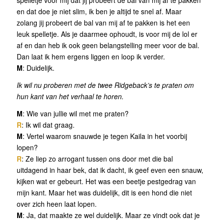
spelletje voor mij dat jij probeert de bal van mij af te pakken
en dat doe je niet slim, ik ben je altijd te snel af. Maar
zolang jij probeert de bal van mij af te pakken is het een
leuk spelletje. Als je daarmee ophoudt, is voor mij de lol er
af en dan heb ik ook geen belangstelling meer voor de bal.
Dan laat ik hem ergens liggen en loop ik verder.
M
: Duidelijk.
Ik wil nu proberen met de twee Ridgeback’s te praten om
hun kant van het verhaal te horen.
M
: Wie van jullie wil met me praten?
R
: Ik wil dat graag.
M
: Vertel waarom snauwde je tegen Kaila in het voorbij
lopen?
R
: Ze liep zo arrogant tussen ons door met die bal
uitdagend in haar bek, dat ik dacht, ik geef even een snauw,
kijken wat er gebeurt. Het was een beetje pestgedrag van
mijn kant. Maar het was duidelijk, dit is een hond die niet
over zich heen laat lopen.
M
: Ja, dat maakte ze wel duidelijk. Maar ze vindt ook dat je