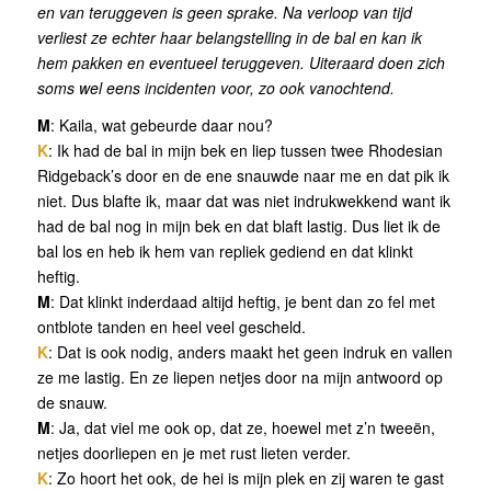
en van teruggeven is geen sprake. Na verloop van tijd
verliest ze echter haar belangstelling in de bal en kan ik
hem pakken en eventueel teruggeven. Uiteraard doen zich
soms wel eens incidenten voor, zo ook vanochtend.
M
: Kaila, wat gebeurde daar nou?
K
: Ik had de bal in mijn bek en liep tussen twee Rhodesian
Ridgeback’s door en de ene snauwde naar me en dat pik ik
niet. Dus blafte ik, maar dat was niet indrukwekkend want ik
had de bal nog in mijn bek en dat blaft lastig. Dus liet ik de
bal los en heb ik hem van repliek gediend en dat klinkt
heftig.
M
: Dat klinkt inderdaad altijd heftig, je bent dan zo fel met
ontblote tanden en heel veel gescheld.
K
: Dat is ook nodig, anders maakt het geen indruk en vallen
ze me lastig. En ze liepen netjes door na mijn antwoord op
de snauw.
M
: Ja, dat viel me ook op, dat ze, hoewel met z’n tweeën,
netjes doorliepen en je met rust lieten verder.
K
: Zo hoort het ook, de hei is mijn plek en zij waren te gast