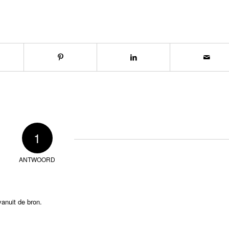
1
ANTWOORD
 vanuit de bron.