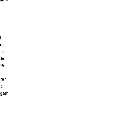
t
n.
ns
 de
lie
eren
de
 gaat