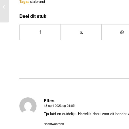
Breed pallet aan
Tags:
stalbrand
reacties zowel bij mens
als dier
Deel dit stuk
Elles
13 april 2023 op 21:05
zegt:
Tja luid en duidelijk. Hartelijk dank voor dit bericht
Beantwoorden