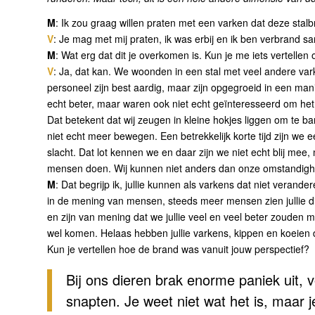
M
: Ik zou graag willen praten met een varken dat deze stal
V
: Je mag met mij praten, ik was erbij en ik ben verbrand s
M
: Wat erg dat dit je overkomen is. Kun je me iets vertellen
V
: Ja, dat kan. We woonden in een stal met veel andere var
personeel zijn best aardig, maar zijn opgegroeid in een manie
echt beter, maar waren ook niet echt geïnteresseerd om het 
Dat betekent dat wij zeugen in kleine hokjes liggen om te ba
niet echt meer bewegen. Een betrekkelijk korte tijd zijn we
slacht. Dat lot kennen we en daar zijn we niet echt blij mee,
mensen doen. Wij kunnen niet anders dan onze omstandig
M
: Dat begrijp ik, jullie kunnen als varkens dat niet veran
in de mening van mensen, steeds meer mensen zien jullie d
en zijn van mening dat we jullie veel en veel beter zouden
wel komen. Helaas hebben jullie varkens, kippen en koeien 
Kun je vertellen hoe de brand was vanuit jouw perspectief?
Bij ons dieren brak enorme paniek uit, v
snapten. Je weet niet wat het is, maar