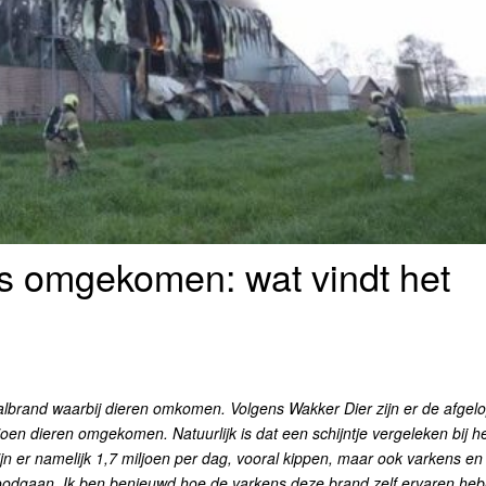
ns omgekomen: wat vindt het
albrand waarbij dieren omkomen. Volgens Wakker Dier zijn er de afgel
joen dieren omgekomen. Natuurlijk is dat een schijntje vergeleken bij h
zijn er namelijk 1,7 miljoen per dag, vooral kippen, maar ook varkens en
doodgaan. Ik ben benieuwd hoe de varkens deze brand zelf ervaren he