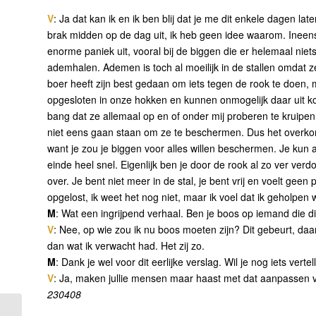
V
: Ja dat kan ik en ik ben blij dat je me dit enkele dagen la
brak midden op de dag uit, ik heb geen idee waarom. Ineen
enorme paniek uit, vooral bij de biggen die er helemaal niet
ademhalen. Ademen is toch al moeilijk in de stallen omdat z
boer heeft zijn best gedaan om iets tegen de rook te doen, m
opgesloten in onze hokken en kunnen onmogelijk daar uit 
bang dat ze allemaal op en of onder mij proberen te kruipen
niet eens gaan staan om ze te beschermen. Dus het overkomt j
want je zou je biggen voor alles willen beschermen. Je kun al
einde heel snel. Eigenlijk ben je door de rook al zo ver verdo
over. Je bent niet meer in de stal, je bent vrij en voelt geen
opgelost, ik weet het nog niet, maar ik voel dat ik geholpen
M
: Wat een ingrijpend verhaal. Ben je boos op iemand die d
V
: Nee, op wie zou ik nu boos moeten zijn? Dit gebeurt, d
dan wat ik verwacht had. Het zij zo.
M
: Dank je wel voor dit eerlijke verslag. Wil je nog iets verte
V
: Ja, maken jullie mensen maar haast met dat aanpassen v
230408