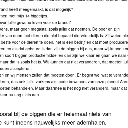
brand heeft meegemaakt, is dat mogelijk?
amen met mijn 14 biggetjes.
 over jullie gewone leven voor de brand?
kens, maar geen megastal zoals jullie dat noemen. De boer en zijn
r van doen met dieren die niet bepaald diervriendelijk is. Zij weten nie
beste voor de dieren te doen, het is een bedrijf en dat moet producere
ren en als dat gebeurd is dan zijn de biggen bij ons, maar wij kunnen o
 een soort biggen productiemiddel en dan zijn we klaar en gaan we naar
 maar dat is zoals het is. Wij kunnen dat niet veranderen, dat moeten jul
heden accepteren.
deren en wij mensen zullen dat moeten doen. Er begint wel wat te verand
ieren, dus ook jullie varkens als mede bewoners van onze planeet Aar
 moeten behandelen. Maar daarmee is het nog niet veranderd, maar dat
daar nu nog niets aan.
ooral bij de biggen die er helemaal niets van
 je kunt ineens nauwelijks meer ademhalen.