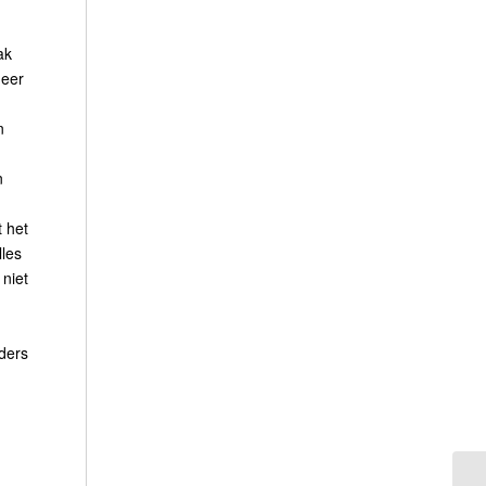
ak
meer
n
n
t het
lles
 niet
ders