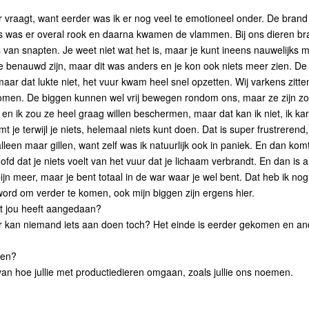
ter vraagt, want eerder was ik er nog veel te emotioneel onder. De brand
s was er overal rook en daarna kwamen de vlammen. Bij ons dieren br
s van snapten. Je weet niet wat het is, maar je kunt ineens nauwelijks 
e benauwd zijn, maar dit was anders en je kon ook niets meer zien. De
aar dat lukte niet, het vuur kwam heel snel opzetten. Wij varkens zitte
komen. De biggen kunnen wel vrij bewegen rondom ons, maar ze zijn zo
 en ik zou ze heel graag willen beschermen, maar dat kan ik niet, ik ka
e terwijl je niets, helemaal niets kunt doen. Dat is super frustrerend,
leen maar gillen, want zelf was ik natuurlijk ook in paniek. En dan kom
ofd dat je niets voelt van het vuur dat je lichaam verbrandt. En dan is a
 pijn meer, maar je bent totaal in de war waar je wel bent. Dat heb ik nog
 word om verder te komen, ook mijn biggen zijn ergens hier.
it jou heeft aangedaan?
aar kan niemand iets aan doen toch? Het einde is eerder gekomen en an
llen?
an hoe jullie met productiedieren omgaan, zoals jullie ons noemen.