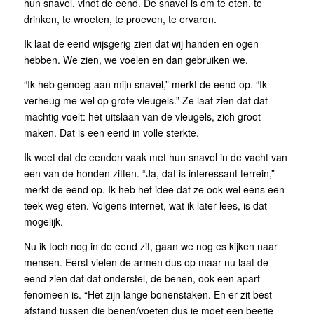
hun snavel, vindt de eend. De snavel is om te eten, te
drinken, te wroeten, te proeven, te ervaren.
Ik laat de eend wijsgerig zien dat wij handen en ogen
hebben. We zien, we voelen en dan gebruiken we.
“Ik heb genoeg aan mijn snavel,” merkt de eend op. “Ik
verheug me wel op grote vleugels.” Ze laat zien dat dat
machtig voelt: het uitslaan van de vleugels, zich groot
maken. Dat is een eend in volle sterkte.
Ik weet dat de eenden vaak met hun snavel in de vacht van
een van de honden zitten. “Ja, dat is interessant terrein,”
merkt de eend op. Ik heb het idee dat ze ook wel eens een
teek weg eten. Volgens internet, wat ik later lees, is dat
mogelijk.
Nu ik toch nog in de eend zit, gaan we nog es kijken naar
mensen. Eerst vielen de armen dus op maar nu laat de
eend zien dat dat onderstel, de benen, ook een apart
fenomeen is. “Het zijn lange bonenstaken. En er zit best
afstand tussen die benen/voeten dus je moet een beetje