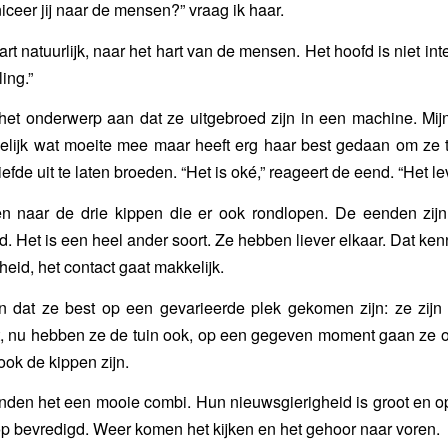
eer jij naar de mensen?” vraag ik haar.
art natuurlijk, naar het hart van de mensen. Het hoofd is niet in
ling.”
 het onderwerp aan dat ze uitgebroed zijn in een machine. Mij
elijk wat moeite mee maar heeft erg haar best gedaan om ze t
efde uit te laten broeden. “Het is oké,” reageert de eend. “Het le
 naar de drie kippen die er ook rondlopen. De eenden zijn e
. Het is een heel ander soort. Ze hebben liever elkaar. Dat kenn
eid, het contact gaat makkelijk.
en dat ze best op een gevarieerde plek gekomen zijn: ze zijn 
t, nu hebben ze de tuin ook, op een gegeven moment gaan ze o
ook de kippen zijn.
nden het een mooie combi. Hun nieuwsgierigheid is groot en o
op bevredigd. Weer komen het kijken en het gehoor naar voren.