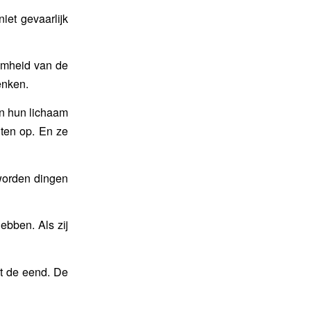
iet gevaarlijk
aamheid van de
enken.
aan hun lichaam
nten op. En ze
worden dingen
ebben. Als zij
t de eend. De