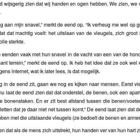
nd wijsgerig zien dat wij handen en ogen hebben. We zien, we
.
g aan mijn snavel,” merkt de eend op. “Ik verheug me wel op gr
dat dat machtig voelt: het uitslaan van de vleugels, zich groot
lle sterkte.
e eenden vaak met hun snavel in de vacht van een van de honde
ssant terrein,” merkt de eend op. Ik heb het idee dat ze ook wel
ens internet, wat ik later lees, is dat mogelijk.
g in de eend zit, gaan we nog es kijken naar mensen. Eerst v
u laat de eend zien dat dat onderstel, de benen, ook een apar
ge bonenstaken. En er zit best afstand tussen die benen/voet
letten dat je daar niet net tussen komt.” De eend laat zien dat
bben met die uitslaande vleugels (ze bedoelt de benen en armen
en dat als de mens zich uitstrekt, hun handen ver van hun hart zi