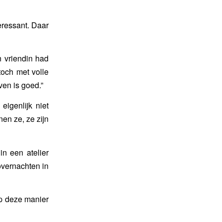
teressant. Daar
n vriendin had
och met volle
ven is goed.”
igenlijk niet
en ze, ze zijn
in een atelier
vernachten in
p deze manier