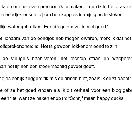
t laten om het even persoonlijk te maken. Toen ik in het gras za
e eendjes er snel bij om hun koppies in mijn glas te steken.
tijd water gebruiken. Een droge snavel is niet goed.”
t lichaam van de eendjes heb mogen ervaren, merk ik dat het
zelfsprekendheid is. Het is gewoon lekker om eend te zijn.
de vleugels naar voren: het rechtop staan en wapperen
n het lijf hen een stoer/machtig gevoel geeft.
djes eerlijk zeggen: “Ik mis de armen niet, zoals ik eerst dacht.”
e of ze het goed vinden als ik dit verhaal voor een blog gebr
 een titel want ze haken er op in: “Schrijf maar: happy ducks.”