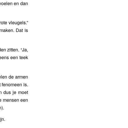
 voelen en dan
ote vleugels.”
 maken. Dat is
n zitten. “Ja,
 eens een teek
ielen de armen
t fenomeen is.
en dus je moet
 de mensen een
).
jn.