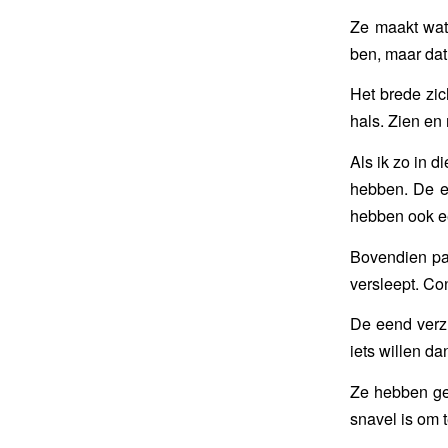
Ze maakt wat 
ben, maar dat
Het brede zic
hals. Zien en 
Als ik zo in d
hebben. De ee
hebben ook ee
Bovendien pa
versleept. Co
De eend verzu
iets willen d
Ze hebben ge
snavel is om t