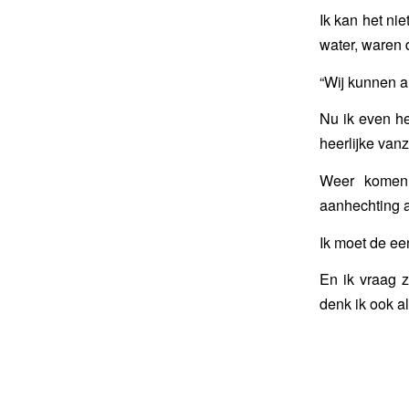
Ik kan het nie
water, waren d
“Wij kunnen al
Nu ik even he
heerlijke van
Weer komen 
aanhechting aa
Ik moet de een
En ik vraag z
denk ik ook al