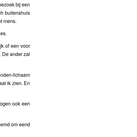
bezoek bij een
ch buitenshuis
ot mens.
es.
k of een voor
. De ander zal
eenden-lichaam
at ik zien. En
e ogen ook een
 vreemd om eend