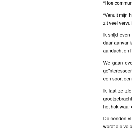
“Hoe communic
“Vanuit mijn h
zit veel vervui
Ik snijd even
daar aanvank
aandacht en li
We gaan even
geïnteresseerd
een soort eenh
Ik laat ze zi
grootgebrach
het hok waar 
De eenden vi
wordt die vol