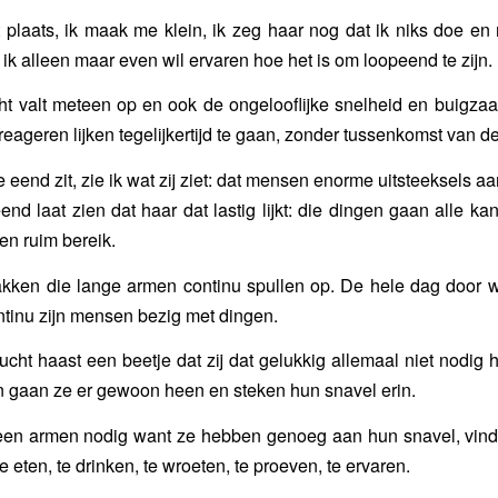
plaats, ik maak me klein, ik zeg haar nog dat ik niks doe en n
 ik alleen maar even wil ervaren hoe het is om loopeend te zijn.
ht valt meteen op en ook de ongelooflijke snelheid en buigz
reageren lijken tegelijkertijd te gaan, zonder tussenkomst van d
ie eend zit, zie ik wat zij ziet: dat mensen enorme uitsteeksels 
nd laat zien dat haar dat lastig lijkt: die dingen gaan alle ka
n ruim bereik.
kken die lange armen continu spullen op. De hele dag door 
ntinu zijn mensen bezig met dingen.
cht haast een beetje dat zij dat gelukkig allemaal niet nodig h
an gaan ze er gewoon heen en steken hun snavel erin.
en armen nodig want ze hebben genoeg aan hun snavel, vind
e eten, te drinken, te wroeten, te proeven, te ervaren.