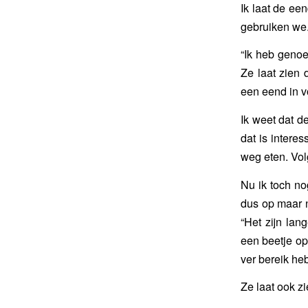
Ik laat de ee
gebruiken we
“Ik heb genoe
Ze laat zien 
een eend in vo
Ik weet dat d
dat is intere
weg eten. Volg
Nu ik toch no
dus op maar n
“Het zijn lan
een beetje op
ver bereik he
Ze laat ook zi