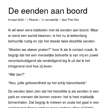
De eenden aan boord
/
/
/
8 maart 2023
1 Reactie
in
vermakelijk
door
Piek Stor
Ik wil weer eens babbelen met de eenden aan boord. Waar
er eerst een aantal kwamen, is het nu al wekenlang
behoorlijk rustig en zijn het steeds twee dezelfde eenden.
“Moeten we alweer praten?” hoor ik als ik contact maak. Ik
begrijp dat het een menselijke behoefte is van mij en zowel
verontschuldigend als verdedigend leg ik uit dat ik het
intrigerend vind hoe zij leven.
“Wat dan?”
“Nou, jullie gefixeerdheid op het schip bijvoorbeeld.”
De eenden laten zien dat het hetzelfde is als eenden in een
park en mensen die komen voeren: het is heel makkelijk
binnenhalen. Dat begrijp ik meteen en zoals het gaat in een
contact met dieren volgt er geen verdere uitleg of blabla.