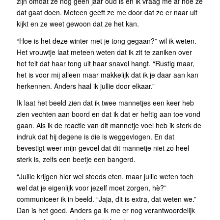
zijn omdat ze nog geen jaar oud is en ik vraag me af hoe ze
dat gaat doen. Meteen geeft ze me door dat ze er naar uit
kijkt en ze weet gewoon dat ze het kan.
“Hoe is het deze winter met je tong gegaan?” wil ik weten.
Het vrouwtje laat meteen weten dat ik zit te zaniken over
het feit dat haar tong uit haar snavel hangt. “Rustig maar,
het is voor mij alleen maar makkelijk dat ik je daar aan kan
herkennen. Anders haal ik jullie door elkaar.”
Ik laat het beeld zien dat ik twee mannetjes een keer heb
zien vechten aan boord en dat ik dat er heftig aan toe vond
gaan. Als ik de reactie van dit mannetje voel heb ik sterk de
indruk dat hij degene is die is weggevlogen. En dat
bevestigt weer mijn gevoel dat dit mannetje niet zo heel
sterk is, zelfs een beetje een bangerd.
“Jullie krijgen hier wel steeds eten, maar jullie weten toch
wel dat je eigenlijk voor jezelf moet zorgen, hè?”
communiceer ik in beeld. “Jaja, dit is extra, dat weten we.”
Dan is het goed. Anders ga ik me er nog verantwoordelijk