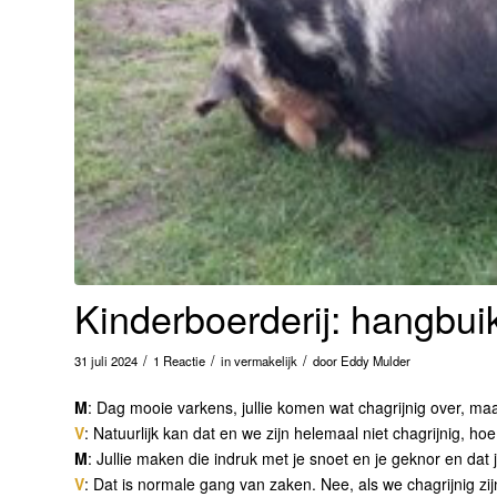
Kinderboerderij: hangbui
/
/
/
31 juli 2024
1 Reactie
in
vermakelijk
door
Eddy Mulder
M
: Dag mooie varkens, jullie komen wat chagrijnig over, maar
V
: Natuurlijk kan dat en we zijn helemaal niet chagrijnig, ho
M
: Jullie maken die indruk met je snoet en je geknor en dat 
V
: Dat is normale gang van zaken. Nee, als we chagrijnig zijn