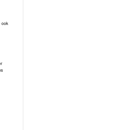
b ook
er
ns