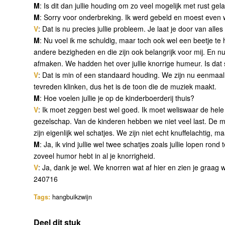
M
: Is dit dan jullie houding om zo veel mogelijk met rust ge
M
: Sorry voor onderbreking. Ik werd gebeld en moest even
V
: Dat is nu precies jullie probleem. Je laat je door van all
M
: Nu voel ik me schuldig, maar toch ook wel een beetje te 
andere bezigheden en die zijn ook belangrijk voor mij. En n
afmaken. We hadden het over jullie knorrige humeur. Is dat
V
: Dat is min of een standaard houding. We zijn nu eenmaal
tevreden klinken, dus het is de toon die de muziek maakt.
M
: Hoe voelen jullie je op de kinderboerderij thuis?
V
: Ik moet zeggen best wel goed. Ik moet weliswaar de hele
gezelschap. Van de kinderen hebben we niet veel last. De 
zijn eigenlijk wel schatjes. We zijn niet echt knuffelachtig, m
M
: Ja, ik vind jullie wel twee schatjes zoals jullie lopen rond
zoveel humor hebt in al je knorrigheid.
V
: Ja, dank je wel. We knorren wat af hier en zien je graag 
240716
Tags:
hangbuikzwijn
Deel dit stuk