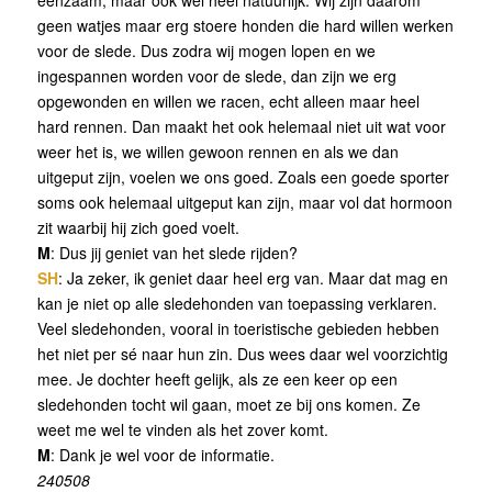
eenzaam, maar ook wel heel natuurlijk. Wij zijn daarom
geen watjes maar erg stoere honden die hard willen werken
voor de slede. Dus zodra wij mogen lopen en we
ingespannen worden voor de slede, dan zijn we erg
opgewonden en willen we racen, echt alleen maar heel
hard rennen. Dan maakt het ook helemaal niet uit wat voor
weer het is, we willen gewoon rennen en als we dan
uitgeput zijn, voelen we ons goed. Zoals een goede sporter
soms ook helemaal uitgeput kan zijn, maar vol dat hormoon
zit waarbij hij zich goed voelt.
M
: Dus jij geniet van het slede rijden?
SH
: Ja zeker, ik geniet daar heel erg van. Maar dat mag en
kan je niet op alle sledehonden van toepassing verklaren.
Veel sledehonden, vooral in toeristische gebieden hebben
het niet per sé naar hun zin. Dus wees daar wel voorzichtig
mee. Je dochter heeft gelijk, als ze een keer op een
sledehonden tocht wil gaan, moet ze bij ons komen. Ze
weet me wel te vinden als het zover komt.
M
: Dank je wel voor de informatie.
240508