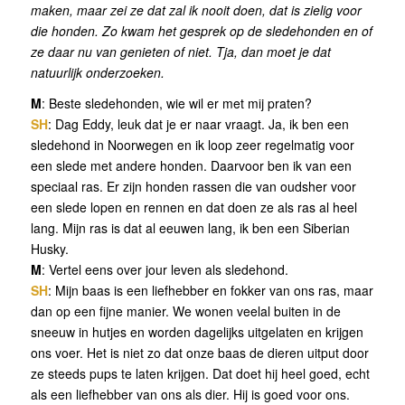
maken, maar zei ze dat zal ik nooit doen, dat is zielig voor
die honden. Zo kwam het gesprek op de sledehonden en of
ze daar nu van genieten of niet. Tja, dan moet je dat
natuurlijk onderzoeken.
M
: Beste sledehonden, wie wil er met mij praten?
SH
: Dag Eddy, leuk dat je er naar vraagt. Ja, ik ben een
sledehond in Noorwegen en ik loop zeer regelmatig voor
een slede met andere honden. Daarvoor ben ik van een
speciaal ras. Er zijn honden rassen die van oudsher voor
een slede lopen en rennen en dat doen ze als ras al heel
lang. Mijn ras is dat al eeuwen lang, ik ben een Siberian
Husky.
M
: Vertel eens over jour leven als sledehond.
SH
: Mijn baas is een liefhebber en fokker van ons ras, maar
dan op een fijne manier. We wonen veelal buiten in de
sneeuw in hutjes en worden dagelijks uitgelaten en krijgen
ons voer. Het is niet zo dat onze baas de dieren uitput door
ze steeds pups te laten krijgen. Dat doet hij heel goed, echt
als een liefhebber van ons als dier. Hij is goed voor ons.