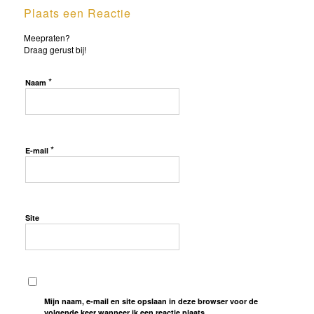
Plaats een Reactie
Meepraten?
Draag gerust bij!
*
Naam
*
E-mail
Site
Mijn naam, e-mail en site opslaan in deze browser voor de
volgende keer wanneer ik een reactie plaats.