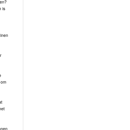
ten?
 is
uinen
r
e
n om
at
met
nnen