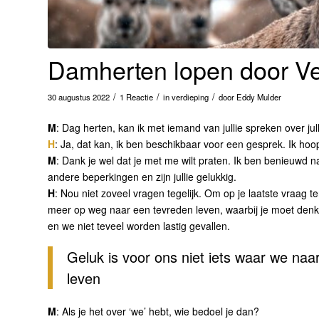
Damherten lopen door V
/
/
/
30 augustus 2022
1 Reactie
in
verdieping
door
Eddy Mulder
M
: Dag herten, kan ik met iemand van jullie spreken over jul
H
: Ja, dat kan, ik ben beschikbaar voor een gesprek. Ik hoop d
M
: Dank je wel dat je met me wilt praten. Ik ben benieuwd n
andere beperkingen en zijn jullie gelukkig.
H
: Nou niet zoveel vragen tegelijk. Om op je laatste vraag t
meer op weg naar een tevreden leven, waarbij je moet den
en we niet teveel worden lastig gevallen.
Geluk is voor ons niet iets waar we na
leven
M
: Als je het over ‘we’ hebt, wie bedoel je dan?