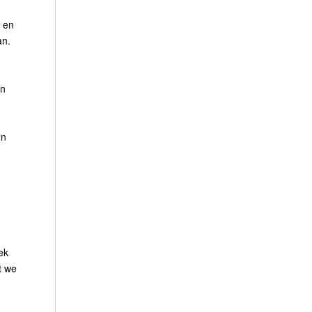
s en
an.
en
en
ek
t we