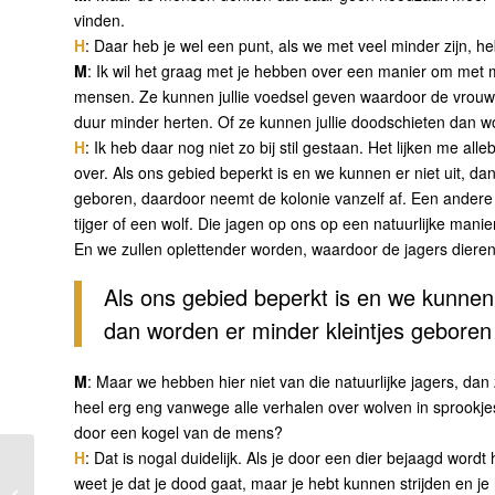
vinden.
H
: Daar heb je wel een punt, als we met veel minder zijn, 
M
: Ik wil het graag met je hebben over een manier om met m
mensen. Ze kunnen jullie voedsel geven waardoor de vrouwt
duur minder herten. Of ze kunnen jullie doodschieten dan wor
H
: Ik heb daar nog niet zo bij stil gestaan. Het lijken me a
over. Als ons gebied beperkt is en we kunnen er niet uit, da
geboren, daardoor neemt de kolonie vanzelf af. Een andere 
tijger of een wolf. Die jagen op ons op een natuurlijke mani
En we zullen oplettender worden, waardoor de jagers dieren 
Als ons gebied beperkt is en we kunnen 
dan worden er minder kleintjes geboren
M
: Maar we hebben hier niet van die natuurlijke jagers, d
heel erg eng vanwege alle verhalen over wolven in sprookjes
door een kogel van de mens?
H
: Dat is nogal duidelijk. Als je door een dier bejaagd word
weet je dat je dood gaat, maar je hebt kunnen strijden en je
Uitleg rond overlijden