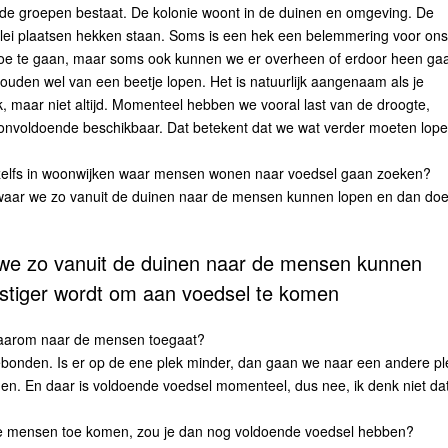
llende groepen bestaat. De kolonie woont in de duinen en omgeving. De
erlei plaatsen hekken staan. Soms is een hek een belemmering voor on
oe te gaan, maar soms ook kunnen we er overheen of erdoor heen ga
ouden wel van een beetje lopen. Het is natuurlijk aangenaam als je
 maar niet altijd. Momenteel hebben we vooral last van de droogte,
of onvoldoende beschikbaar. Dat betekent dat we wat verder moeten lop
n zelfs in woonwijken waar mensen wonen naar voedsel gaan zoeken?
 waar we zo vanuit de duinen naar de mensen kunnen lopen en dan do
 we zo vanuit de duinen naar de mensen kunnen
astiger wordt om aan voedsel te komen
e daarom naar de mensen toegaat?
gebonden. Is er op de ene plek minder, dan gaan we naar een andere pl
en. En daar is voldoende voedsel momenteel, dus nee, ik denk niet da
ar de mensen toe komen, zou je dan nog voldoende voedsel hebben?