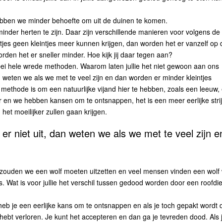
hebben we minder behoefte om uit de duinen te komen.
inder herten te zijn. Daar zijn verschillende manieren voor volgens de
jes geen kleintjes meer kunnen krijgen, dan worden het er vanzelf op
den het er sneller minder. Hoe kijk jij daar tegen aan?
llebei hele wrede methoden. Waarom laten jullie het niet gewoon aan ons
n weten we als we met te veel zijn en dan worden er minder kleintjes
methode is om een natuurlijke vijand hier te hebben, zoals een leeuw,
er en we hebben kansen om te ontsnappen, het is een meer eerlijke strij
het moeilijker zullen gaan krijgen.
er niet uit, dan weten we als we met te veel zijn e
an zouden we een wolf moeten uitzetten en veel mensen vinden een wolf
. Wat is voor jullie het verschil tussen gedood worden door een roofdie
t heb je een eerlijke kans om te ontsnappen en als je toch gepakt wordt
 hebt verloren. Je kunt het accepteren en dan ga je tevreden dood. Als 