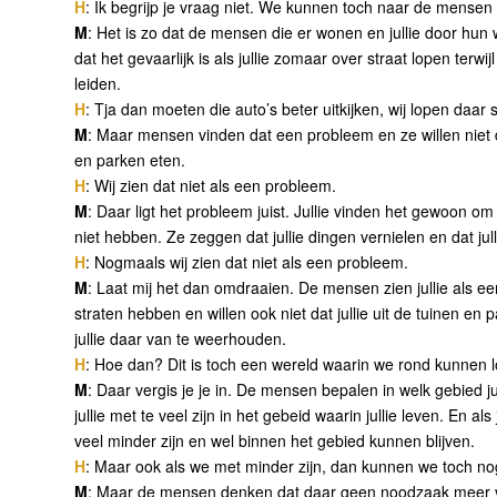
H
: Ik begrijp je vraag niet. We kunnen toch naar de mense
M
: Het is zo dat de mensen die er wonen en jullie door hun 
dat het gevaarlijk is als jullie zomaar over straat lopen terw
leiden.
H
: Tja dan moeten die auto’s beter uitkijken, wij lopen daa
M
: Maar mensen vinden dat een probleem en ze willen niet dat
en parken eten.
H
: Wij zien dat niet als een probleem.
M
: Daar ligt het probleem juist. Jullie vinden het gewoon om
niet hebben. Ze zeggen dat jullie dingen vernielen en dat ju
H
: Nogmaals wij zien dat niet als een probleem.
M
: Laat mij het dan omdraaien. De mensen zien jullie als een p
straten hebben en willen ook niet dat jullie uit de tuinen 
jullie daar van te weerhouden.
H
: Hoe dan? Dit is toch een wereld waarin we rond kunnen 
M
: Daar vergis je je in. De mensen bepalen in welk gebied j
jullie met te veel zijn in het gebeid waarin jullie leven. En als
veel minder zijn en wel binnen het gebied kunnen blijven.
H
: Maar ook als we met minder zijn, dan kunnen we toch no
M
: Maar de mensen denken dat daar geen noodzaak meer voo