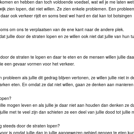
n komen en hebben dan toch voldoende voedsel, wat wil je me laten we
wijk zien lopen, dat niet willen. Ze zien enkele problemen. Een probleem
ijl daar ook verkeer rijdt en soms best wel hard en dat kan tot botsingen
r soms om ons te verplaatsen van de ene kant naar de andere plek.
 jullie door de straten lopen en ze willen ook niet dat jullie van hun t
 door de straten te lopen en daar te eten en de mensen willen jullie daa
llie een gevaar vormen voor het verkeer.
robleem als jullie dit gedrag blijven vertonen, ze willen jullie niet in d
en parken eten. En omdat ze dat niet willen, gaan ze denken aan maniere
lopen?
ullie mogen leven en als jullie je daar niet aan houden dan denken ze d
 jullie met te veel zijn dan schieten ze een deel van jullie dood tot jullie 
g steeds door de straten lopen?
r is omdat jullie dan in jullie aangewezen gebied genoeg te eten ku