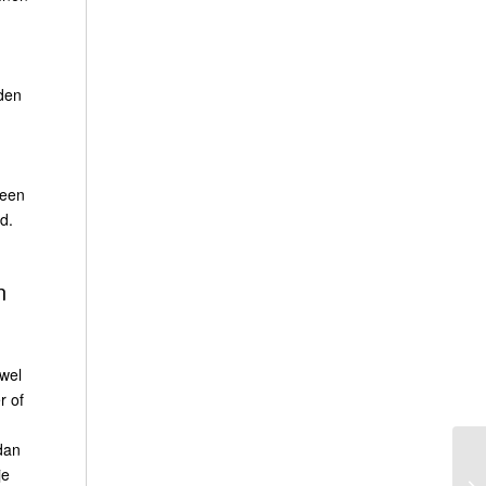
 den
 een
d.
n
 wel
r of
 dan
je