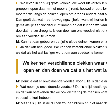
H
: We leven in een vrij grote kolonie, die weer uit verschi
groepen lopen daar min of meer vrij rond, hoewel er op all
moeten we langs de hekken lopen om ergens anders naar t
Dan geeft dat wat meer bewegingsvrijheid, want wij herten h
gemakkelijk aan voedsel kunt komen en dat kunnen we vaak,
doordat het zo droog is, is een deel van ons voedsel niet 
om aan voedsel te komen.
M
: Kan het dan gebeuren dat jullie uit de duinen komen e
H
: Ja dat kan heel goed. We kennen verschillende plekken
we dat als het wat lastiger wordt om aan voedsel te komen.
We kennen verschillende plekken waar
lopen en dan doen we dat als het wat l
M
: Denk je dat er onvoldoende voedsel voor jullie is dat j
H
: Wat noem je onvoldoende voedsel? Dat is altijd locatie 
en dat kan betekenen dat we ook dichter bij de mensen kom
voedsel te kort hebben.
M
: Maar als jullie in de duinen zouden blijven en niet na