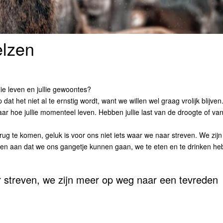
elzen
lie leven en jullie gewoontes?
at het niet al te ernstig wordt, want we willen wel graag vrolijk blijven
aar hoe jullie momenteel leven. Hebben jullie last van de droogte of va
erug te komen, geluk is voor ons niet iets waar we naar streven. We zijn
ken aan dat we ons gangetje kunnen gaan, we te eten en te drinken h
ar streven, we zijn meer op weg naar een tevreden