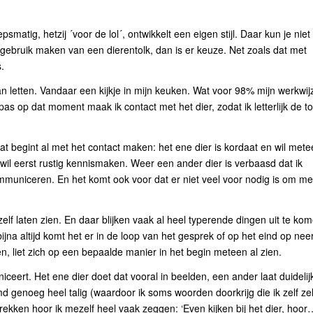
matig, hetzij ´voor de lol´, ontwikkelt een eigen stijl. Daar kun je niet
gebruik maken van een dierentolk, dan is er keuze. Net zoals dat met
.
an letten. Vandaar een kijkje in mijn keuken. Wat voor 98% mijn werkwij
as op dat moment maak ik contact met het dier, zodat ik letterlijk de to
Dat begint al met het contact maken: het ene dier is kordaat en wil met
 wil eerst rustig kennismaken. Weer een ander dier is verbaasd dat ik
mmuniceren. En het komt ook voor dat er niet veel voor nodig is om m
elf laten zien. En daar blijken vaak al heel typerende dingen uit te ko
ijna altijd komt het er in de loop van het gesprek of op het eind op nee
en, liet zich op een bepaalde manier in het begin meteen al zien.
iceert. Het ene dier doet dat vooral in beelden, een ander laat duidelij
d genoeg heel talig (waardoor ik soms woorden doorkrijg die ik zelf ze
ekken hoor ik mezelf heel vaak zeggen: ‘Even kijken bij het dier, hoor…