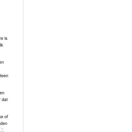
ze is
lk
een
eteen
men
r dat
ke of
lden
’.