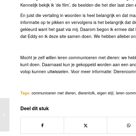
Kennelijk bekijk ik ‘de film’, de beelden die het dier laat zi
En juist die vertaling in woorden is heel belangrijk en dat m
informatie op te pikken en vervolgens is het belangrijk dat di
gekleurd want het gaat via mij. Daarom begon ik ermee dat he
dat Eddy en ik deze site samen doen. We hebben allebei onze
Mocht je zelf willen leren communiceren met dieren: we hebbe
kunt doen. Daarnaast kun je gekoppeld worden aan een and
volop kunnen uitwisselen. Voor meer informatie:
Dierencomm
Tags:
communiceren met dieren
,
dierentolk
,
eigen stijl
,
leren comm
Deel dit stuk
Een vuurwerkslachtoffer