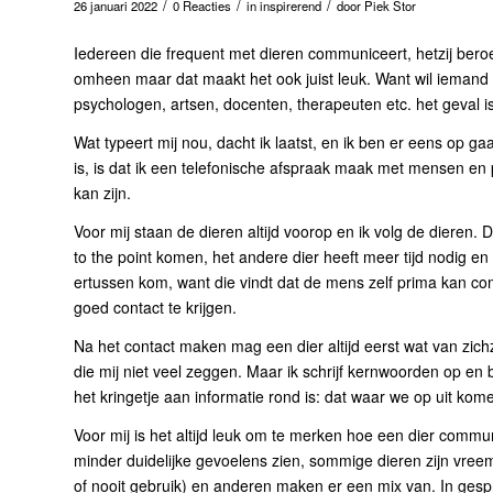
/
/
/
26 januari 2022
0 Reacties
in
inspirerend
door
Piek Stor
Iedereen die frequent met dieren communiceert, hetzij beroeps
omheen maar dat maakt het ook juist leuk. Want wil iemand 
psychologen, artsen, docenten, therapeuten etc. het geval is
Wat typeert mij nou, dacht ik laatst, en ik ben er eens op ga
is, is dat ik een telefonische afspraak maak met mensen en p
kan zijn.
Voor mij staan de dieren altijd voorop en ik volg de dieren. 
to the point komen, het andere dier heeft meer tijd nodig en
ertussen kom, want die vindt dat de mens zelf prima kan co
goed contact te krijgen.
Na het contact maken mag een dier altijd eerst wat van zichz
die mij niet veel zeggen. Maar ik schrijf kernwoorden op en b
het kringetje aan informatie rond is: dat waar we op uit kom
Voor mij is het altijd leuk om te merken hoe een dier commun
minder duidelijke gevoelens zien, sommige dieren zijn vreem
of nooit gebruik) en anderen maken er een mix van. In gespr