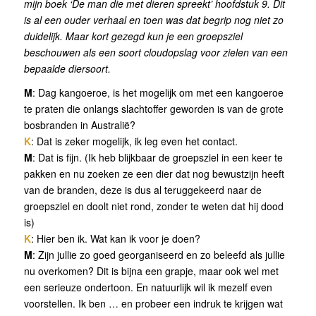
mijn boek ‘De man die met dieren spreekt’ hoofdstuk 9. Dit
is al een ouder verhaal en toen was dat begrip nog niet zo
duidelijk. Maar kort gezegd kun je een groepsziel
beschouwen als een soort cloudopslag voor zielen van een
bepaalde diersoort.
M
: Dag kangoeroe, is het mogelijk om met een kangoeroe
te praten die onlangs slachtoffer geworden is van de grote
bosbranden in Australië?
K
: Dat is zeker mogelijk, ik leg even het contact.
M
: Dat is fijn. (Ik heb blijkbaar de groepsziel in een keer te
pakken en nu zoeken ze een dier dat nog bewustzijn heeft
van de branden, deze is dus al teruggekeerd naar de
groepsziel en doolt niet rond, zonder te weten dat hij dood
is)
K
: Hier ben ik. Wat kan ik voor je doen?
M
: Zijn jullie zo goed georganiseerd en zo beleefd als jullie
nu overkomen? Dit is bijna een grapje, maar ook wel met
een serieuze ondertoon. En natuurlijk wil ik mezelf even
voorstellen. Ik ben … en probeer een indruk te krijgen wat