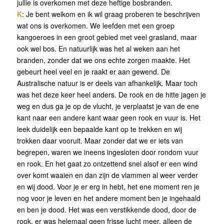
jullie is overkomen met deze heftige bosbranden.
K
: Je bent welkom en ik wil graag proberen te beschrijven
wat ons is overkomen. We leefden met een groep
kangoeroes in een groot gebied met veel grasland, maar
ook wel bos. En natuurlijk was het al weken aan het
branden, zonder dat we ons echte zorgen maakte. Het
gebeurt heel veel en je raakt er aan gewend. De
Australische natuur is er deels van afhankelijk. Maar toch
was het deze keer heel anders. De rook en de hitte jagen je
weg en dus ga je op de vlucht, je verplaatst je van de ene
kant naar een andere kant waar geen rook en vuur is. Het
leek duidelijk een bepaalde kant op te trekken en wij
trokken daar vooruit. Maar zonder dat we er iets van
begrepen, waren we ineens ingesloten door rondom vuur
en rook. En het gaat zo ontzettend snel alsof er een wind
over komt waaien en dan zijn de vlammen al weer verder
en wij dood. Voor je er erg in hebt, het ene moment ren je
nog voor je leven en het andere moment ben je ingehaald
en ben je dood. Het was een verstikkende dood, door de
rook, er was helemaal geen frisse lucht meer, alleen de