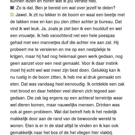
kunnen lezen en horen wat ik jou verteld heb.
M
: Zo is dat. Ben je bereid om wat over jezelf te delen?
D
: Jawel. Ik zit nu lekker in de boom en waai een beetje met
de takken mee en kan jou zien zitten achter je bureau. Dat
vind ik wel leuk. Ja, zoals je ziet ben ik een houtduif en wel
een vrouwtje. Ik heb vanochtend net een hele poespas
gehad met een mannetjes duif die achter me aan zat. Hij
probeert me te versieren en me op een nestplekje te
krijgen, maar hij had nog helemaal geen werk gedaan, nog
geen aanzet voor een nest gemaakt. Voor ik daar instink
moet hij echt wel wat meer zijn best doen. Gelukkig kan ik
nu rustig in de boom zitten, ik heb me al druk gemaakt om
eten. Dat was vandaag heel eenvoudig. Ik ontdekte een zak
met brood en daar hebben veel dieren zich tegoed aan
gedaan. Die zak lag ergens op een achteraf terreintje waar
wel dieren komen, maar nauwelijks mensen. Drinken was
ook al geen probleem. Wat dat betreft heb ik het redelijk
makkelijk door aan de rand van de bewoonde wereld te
wonen. Eten is er in de stad altijd te vinden en ik kan ook
gemakkelijk naar het bos of de hei vliegen hier vlakbij.