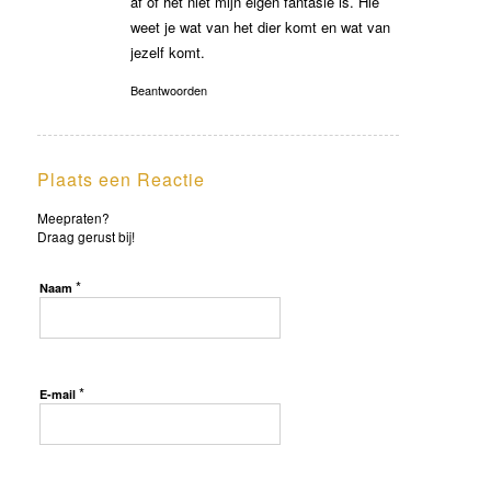
af of het niet mijn eigen fantasie is. Hie
weet je wat van het dier komt en wat van
jezelf komt.
Beantwoorden
Plaats een Reactie
Meepraten?
Draag gerust bij!
*
Naam
*
E-mail