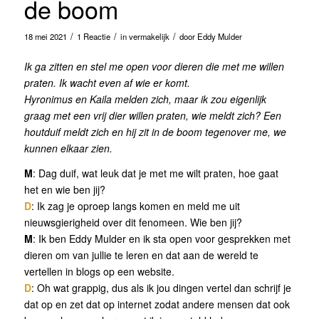
de boom
/
/
/
18 mei 2021
1 Reactie
in
vermakelijk
door
Eddy Mulder
Ik ga zitten en stel me open voor dieren die met me willen
praten. Ik wacht even af wie er komt.
Hyronimus en Kaila melden zich, maar ik zou eigenlijk
graag met een vrij dier willen praten, wie meldt zich? Een
houtduif meldt zich en hij zit in de boom tegenover me, we
kunnen elkaar zien.
M
: Dag duif, wat leuk dat je met me wilt praten, hoe gaat
het en wie ben jij?
D
: Ik zag je oproep langs komen en meld me uit
nieuwsgierigheid over dit fenomeen. Wie ben jij?
M
: Ik ben Eddy Mulder en ik sta open voor gesprekken met
dieren om van jullie te leren en dat aan de wereld te
vertellen in blogs op een website.
D
: Oh wat grappig, dus als ik jou dingen vertel dan schrijf je
dat op en zet dat op internet zodat andere mensen dat ook