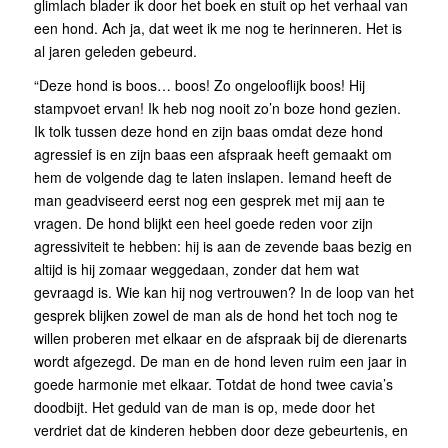
glimlach blader ik door het boek en stuit op het verhaal van
een hond. Ach ja, dat weet ik me nog te herinneren. Het is
al jaren geleden gebeurd.
“Deze hond is boos… boos! Zo ongelooflijk boos! Hij
stampvoet ervan! Ik heb nog nooit zo’n boze hond gezien.
Ik tolk tussen deze hond en zijn baas omdat deze hond
agressief is en zijn baas een afspraak heeft gemaakt om
hem de volgende dag te laten inslapen. Iemand heeft de
man geadviseerd eerst nog een gesprek met mij aan te
vragen. De hond blijkt een heel goede reden voor zijn
agressiviteit te hebben: hij is aan de zevende baas bezig en
altijd is hij zomaar weggedaan, zonder dat hem wat
gevraagd is. Wie kan hij nog vertrouwen? In de loop van het
gesprek blijken zowel de man als de hond het toch nog te
willen proberen met elkaar en de afspraak bij de dierenarts
wordt afgezegd. De man en de hond leven ruim een jaar in
goede harmonie met elkaar. Totdat de hond twee cavia’s
doodbijt. Het geduld van de man is op, mede door het
verdriet dat de kinderen hebben door deze gebeurtenis, en