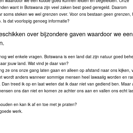
aven waardoor we een kudde goed kunnen leiden en begeleiden. Onze
landen want in Botswana zijn veel zaken best goed geregeld. Daarom
aar soms steken we wel grenzen over. Voor ons bestaan geen grenzen, 
p. Is dat voorlopig genoeg informatie?
 beschikken over bijzondere gaven waardoor we een
n.
k nog wel enkele vragen. Botswana is een land dat zijn natuur goed behe
aar jouw land. Wat vind je daar van?
ang ze ons onze gang laten gaan en alleen op afstand naar ons kijken, 
 Het wordt anders wanneer sommige mensen heel lawaaiig worden en ra
 Dan treed ik op en laat weten dat ik daar niet van gediend ben. Maar 
nsen ons dan niet en komen ze achter ons aan en vallen ons echt las
houden en kan ik af en toe met je praten?
e goede werk.