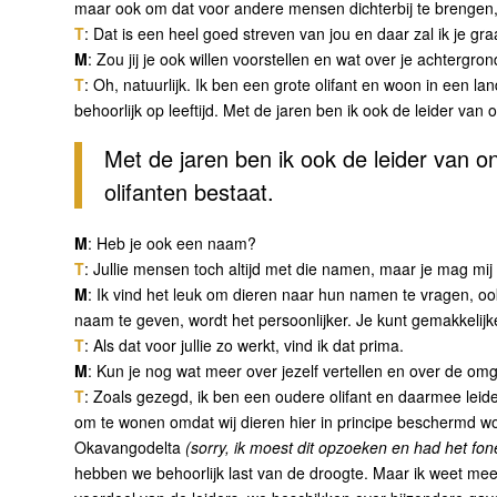
maar ook om dat voor andere mensen dichterbij te brengen
T
: Dat is een heel goed streven van jou en daar zal ik je gr
M
: Zou jij je ook willen voorstellen en wat over je achtergron
T
: Oh, natuurlijk. Ik ben een grote olifant en woon in een l
behoorlijk op leeftijd. Met de jaren ben ik ook de leider va
Met de jaren ben ik ook de leider van 
olifanten bestaat.
M
: Heb je ook een naam?
T
: Jullie mensen toch altijd met die namen, maar je mag mij
M
: Ik vind het leuk om dieren naar hun namen te vragen, ook
naam te geven, wordt het persoonlijker. Je kunt gemakkel
T
: Als dat voor jullie zo werkt, vind ik dat prima.
M
: Kun je nog wat meer over jezelf vertellen en over de omg
T
: Zoals gezegd, ik ben een oudere olifant en daarmee le
om te wonen omdat wij dieren hier in principe beschermd w
Okavangodelta
(sorry, ik moest dit opzoeken en had het fo
hebben we behoorlijk last van de droogte. Maar ik weet mees