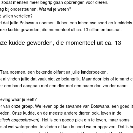
, zodat mensen meer begrip gaan opbrengen voor dieren.
aag bij ondersteunen. Wat wil je weten?
d willen vertellen?
and dat jullie Botswana noemen. Ik ben een inheemse soort en inmiddels 
n onze kudde geworden, die momenteel uit ca. 13 olifanten bestaat.
onze kudde geworden, die momenteel uit ca. 13
 Tara noemen, een bekende olifant uit jullie kinderboeken.
 al vinden jullie dat vaak niet zo belangrijk. Maar door iets of iemand 
ijker een band aangaan met een dier met een naam dan zonder naam.
eving waar je leeft?
ider van onze groep. We leven op de savanne van Botswana, een goed l
orden. Onze kudde, en de meeste andere dieren ook, leven in de
netisch opgeschreven)
. Het is een goede plek om te leven, maar soms
tal wel waterpoelen te vinden of kan in nood water opgraven. Dat is h