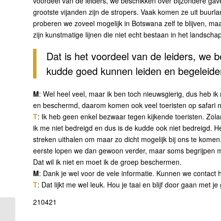
voordeel van de leiders, we beschikken over bijzondere g
grootste vijanden zijn de stropers. Vaak komen ze uit buur
proberen we zoveel mogelijk in Botswana zelf te blijven, m
zijn kunstmatige lijnen die niet echt bestaan in het landscha
Dat is het voordeel van de leiders, we
kudde goed kunnen leiden en begeleide
M
: Wel heel veel, maar ik ben toch nieuwsgierig, dus heb i
en beschermd, daarom komen ook veel toeristen op safari n
T
: Ik heb geen enkel bezwaar tegen kijkende toeristen. Zol
ik me niet bedreigd en dus is de kudde ook niet bedreigd.
streken uithalen om maar zo dicht mogelijk bij ons te komen.
eerste lopen we dan gewoon verder, maar soms begrijpen me
Dat wil ik niet en moet ik de groep beschermen.
M
: Dank je wel voor de vele informatie. Kunnen we contact 
T
: Dat lijkt me wel leuk. Hou je taai en blijf door gaan met j
210421
“Lachen heb je nodig