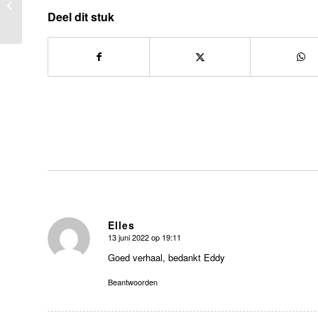
als er ook verdriet is”
Deel dit stuk
Elles
13 juni 2022 op 19:11
zegt:
Goed verhaal, bedankt Eddy
Beantwoorden