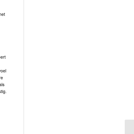
het
ert
voel
re
als
tig.