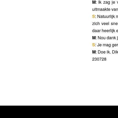
M
: Ik zag je
uitmaakte van
S
: Natuurlijk
zich veel sne
daar heerlijk 
M
: Nou dank j
S
: Je mag ger
M
: Doe ik. Di
230728