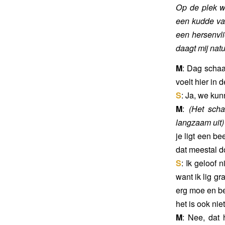
Op de plek wa
een kudde van 
een hersenvli
daagt mij natu
M
: Dag schaa
voelt hier in 
S
: Ja, we kun
M
:
(Het sch
langzaam uit)
je ligt een b
dat meestal 
S
: Ik geloof 
want ik lig gr
erg moe en be
het is ook nie
M
: Nee, dat 