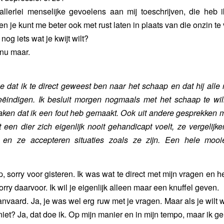
allerlei menselijke gevoelens aan mij toeschrijven, die heb i
je kunt me beter ook met rust laten in plaats van die onzin te v
 nog iets wat je kwijt wilt?
 nu maar.
me dat ik te direct geweest ben naar het schaap en dat hij alle
eëindigen. Ik besluit morgen nogmaals met het schaap te wil
maken dat ik een fout heb gemaakt. Ook uit andere gesprekken 
 een dier zich eigenlijk nooit gehandicapt voelt, ze vergelijken
en ze accepteren situaties zoals ze zijn. Een hele moo
p, sorry voor gisteren. Ik was wat te direct met mijn vragen en 
orry daarvoor. Ik wil je eigenlijk alleen maar een knuffel geven.
nvaard. Ja, je was wel erg ruw met je vragen. Maar als je wilt w
iet? Ja, dat doe ik. Op mijn manier en in mijn tempo, maar ik ge