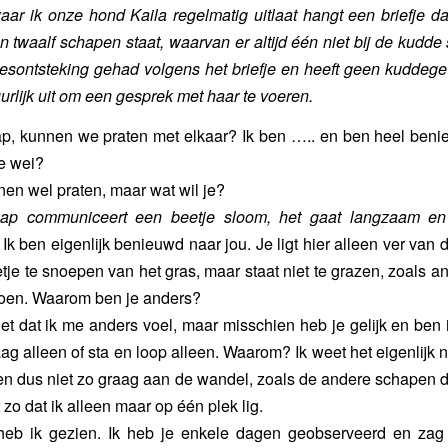
ar ik onze hond Kaila regelmatig uitlaat hangt een briefje da
twaalf schapen staat, waarvan er altijd één niet bij de kudde st
esontsteking gehad volgens het briefje en heeft geen kuddege
urlijk uit om een gesprek met haar te voeren.
p, kunnen we praten met elkaar? Ik ben ….. en ben heel benie
de wei?
nen wel praten, maar wat wil je?
aap communiceert een beetje sloom, het gaat langzaam en
Ik ben eigenlijk benieuwd naar jou. Je ligt hier alleen ver van 
eetje te snoepen van het gras, maar staat niet te grazen, zoals 
doen. Waarom ben je anders?
niet dat ik me anders voel, maar misschien heb je gelijk en ben 
aag alleen of sta en loop alleen. Waarom? Ik weet het eigenlijk n
n dus niet zo graag aan de wandel, zoals de andere schapen 
t zo dat ik alleen maar op één plek lig.
heb ik gezien. Ik heb je enkele dagen geobserveerd en zag 