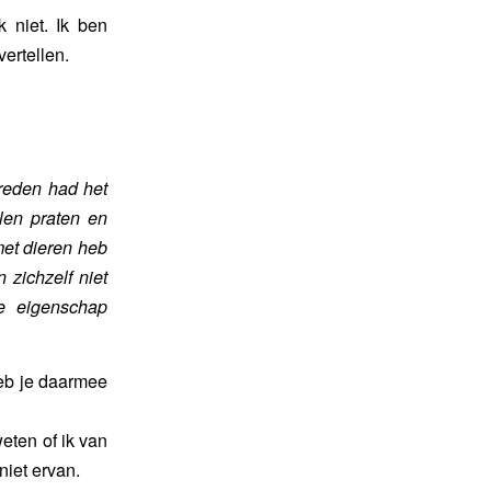
k niet. Ik ben
ertellen.
 reden had het
len praten en
met dieren heb
 zichzelf niet
ie eigenschap
heb je daarmee
eten of ik van
niet ervan.