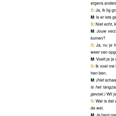
ergens anders
S
: Ja, ik lig 
M
: Is er iets
S
: Niet echt, 
M
: Jouw verz
komen?
S
: Ja, nu je 
weer van opge
M
: Voelt je je
S
: Ik voel me
hen ben.
M
:
(Het schaap
is het langz
gevoel.)
Wil j
S
: Wat is dat
de wei.
M
: Je bent ni