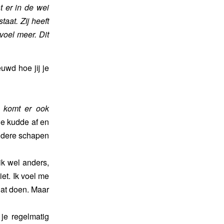
t er in de wei
aat. Zij heeft
voel meer. Dit
uwd hoe jij je
 komt er ook
de kudde af en
andere schapen
ik wel anders,
iet. Ik voel me
dat doen. Maar
je regelmatig