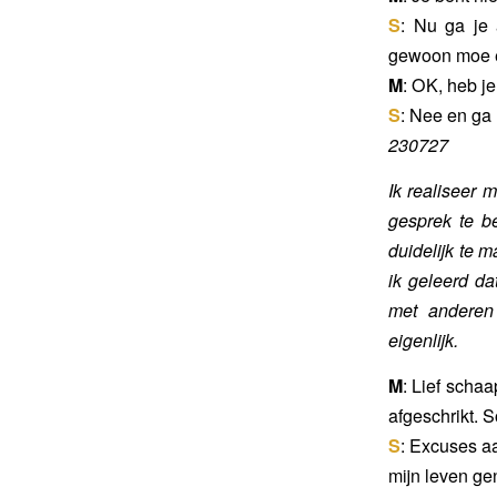
S
: Nu ga je 
gewoon moe en 
M
: OK, heb je
S
: Nee en ga
230727
Ik realiseer 
gesprek te b
duidelijk te 
ik geleerd dat
met anderen 
eigenlijk.
M
: Lief schaa
afgeschrikt. S
S
: Excuses aa
mijn leven gen