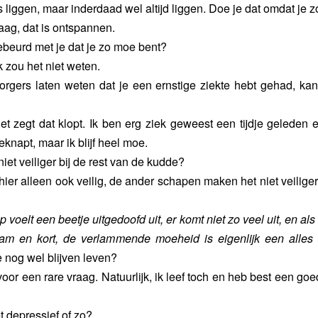
 liggen, maar inderdaad wel altijd liggen. Doe je dat omdat je 
graag, dat is ontspannen.
 gebeurd met je dat je zo moe bent?
ik zou het niet weten.
orgers laten weten dat je een ernstige ziekte hebt gehad, ka
het zegt dat klopt. Ik ben erg ziek geweest een tijdje geleden 
knapt, maar ik blijf heel moe.
 niet veiliger bij de rest van de kudde?
 hier alleen ook veilig, de ander schapen maken het niet veiliger 
 voelt een beetje uitgedoofd uit, er komt niet zo veel uit, en als
aam en kort, de verlammende moeheid is eigenlijk een alles
e nog wel blijven leven?
 voor een rare vraag. Natuurlijk, ik leef toch en heb best een goe
et depressief of zo?