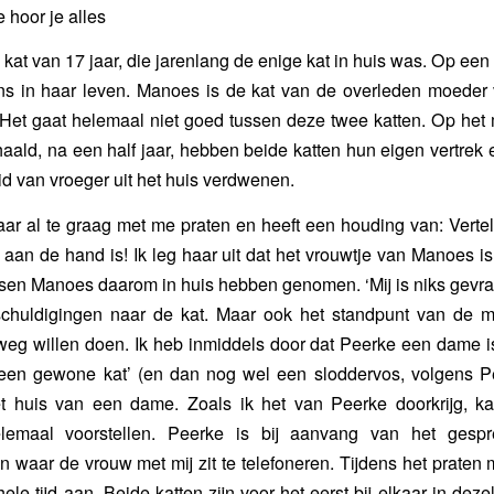
te hoor je alles
kat van 17 jaar, die jarenlang de enige kat in huis was. Op een 
s in haar leven. Manoes is de kat van de overleden moeder
 Het gaat helemaal niet goed tussen deze twee katten. Op het
haald, na een half jaar, hebben beide katten hun eigen vertrek 
id van vroeger uit het huis verdwenen.
ar al te graag met me praten en heeft een houding van: Verte
 aan de hand is! Ik leg haar uit dat het vrouwtje van Manoes i
en Manoes daarom in huis hebben genomen. ‘Mij is niks gevra
tschuldigingen naar de kat. Maar ook het standpunt van de 
eg willen doen. Ik heb inmiddels door dat Peerke een dame is 
‘een gewone kat’ (en dan nog wel een sloddervos, volgens P
et huis van een dame. Zoals ik het van Peerke doorkrijg, k
elemaal voorstellen. Peerke is bij aanvang van het gesp
 waar de vrouw met mij zit te telefoneren. Tijdens het praten me
le tijd aan. Beide katten zijn voor het eerst bij elkaar in dezel