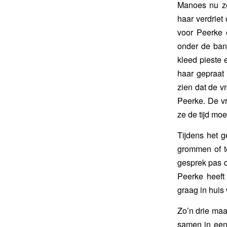
Manoes nu ze
haar verdrie
voor Peerke
onder de ban
kleed pieste 
haar gepraat 
zien dat de v
Peerke. De vr
ze de tijd mo
Tijdens het g
grommen of t
gesprek pas d
Peerke heef
graag in huis
Zo’n drie maa
samen in een