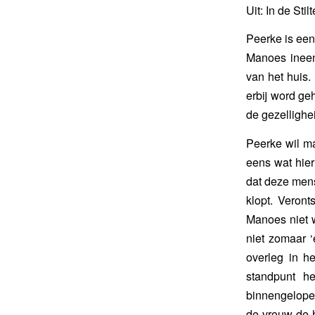
Uit: In de Stil
Peerke is een 
Manoes ineen
van het huis.
erbij word ge
de gezellighe
Peerke wil ma
eens wat hier
dat deze mens
klopt. Veron
Manoes niet w
niet zomaar 
overleg in h
standpunt h
binnengelopen
de vrouw de he