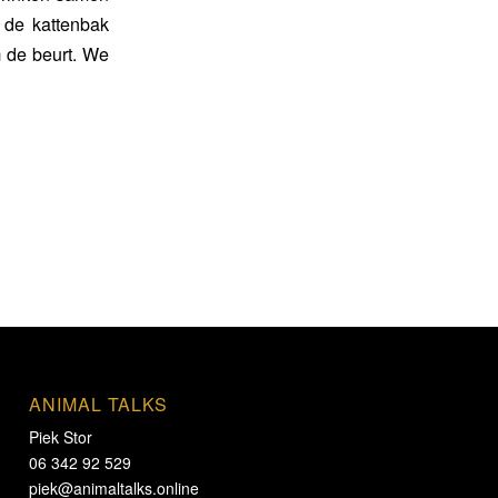
s de kattenbak
 de beurt. We
ANIMAL TALKS
Piek Stor
06 342 92 529
piek@animaltalks.online