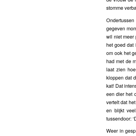
stomme verba
Ondertussen i
gegeven momen
wil niet meer 
het goed dat 
om ook het g
had met de mo
laat zien hoe
kloppen dat d
kat! Dat inten
een dier het 
vertelt dat h
en blijkt ve
tussendoor: ‘D
Weer in gespr