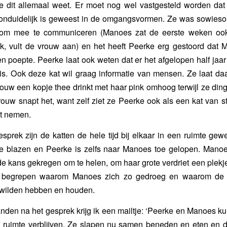
 dit allemaal weet. Er moet nog wel vastgesteld worden da
t onduidelijk is geweest in de omgangsvormen. Ze was sowieso
 om mee te communiceren (Manoes zat de eerste weken ook
k, vult de vrouw aan) en het heeft Peerke erg gestoord dat 
en poepte. Peerke laat ook weten dat er het afgelopen half jaar
is. Ook deze kat wil graag informatie van mensen. Ze laat daa
rouw een kopje thee drinkt met haar pink omhoog terwijl ze ding
ouw snapt het, want zelf ziet ze Peerke ook als een kat van s
et nemen.
esprek zijn de katten de hele tijd bij elkaar in een ruimte gew
e blazen en Peerke is zelfs naar Manoes toe gelopen. Manoes
e kans gekregen om te helen, om haar grote verdriet een plekj
t begrepen waarom Manoes zich zo gedroeg en waarom de
 wilden hebben en houden.
nden na het gesprek krijg ik een mailtje: ‘Peerke en Manoes 
 ruimte verblijven. Ze slapen nu samen beneden en eten en 