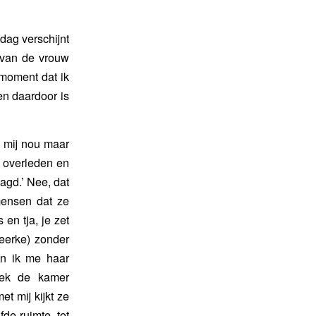
dag verschijnt
 van de vrouw
 moment dat ik
en daardoor is
l mij nou maar
s overleden en
agd.’ Nee, dat
mensen dat ze
en tja, je zet
eerke) zonder
an ik me haar
rek de kamer
t mij kijkt ze
fde ruimte, tot