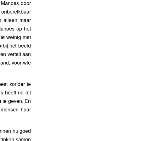
t Manoes door
 onbereikbaar
 alleen maar
Manoes op het
 te weinig met
rbij het beeld
en vertelt aan
tand, voor wie
eest zonder te
 heeft na dit
e te geven. En
 mensen haar
kunnen nu goed
drinken samen