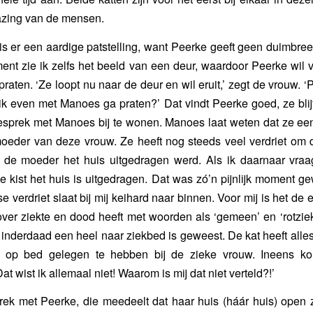
zing van de mensen.
s er een aardige patstelling, want Peerke geeft geen duimbre
t zie ik zelfs het beeld van een deur, waardoor Peerke wil 
praten. ‘Ze loopt nu naar de deur en wil eruit,’ zegt de vrouw. ‘
ik even met Manoes ga praten?’ Dat vindt Peerke goed, ze blij
esprek met Manoes bij te wonen. Manoes laat weten dat ze e
eder van deze vrouw. Ze heeft nog steeds veel verdriet om d
 de moeder het huis uitgedragen werd. Als ik daarnaar vraag,
e kist het huis is uitgedragen. Dat was zó’n pijnlijk moment g
se verdriet slaat bij mij keihard naar binnen. Voor mij is het de 
over ziekte en dood heeft met woorden als ‘gemeen’ en ‘rotzie
et inderdaad een heel naar ziekbed is geweest. De kat heeft al
el op bed gelegen te hebben bij de zieke vrouw. Ineens k
at wist ik allemaal niet! Waarom is mij dat niet verteld?!’
ek met Peerke, die meedeelt dat haar huis (háár huis) open 