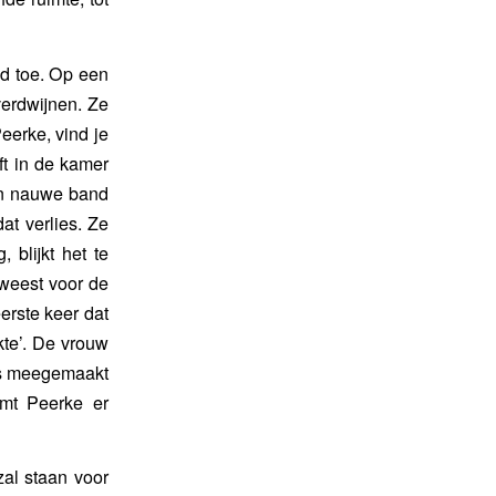
ed toe. Op een
verdwijnen. Ze
Peerke, vind je
ft in de kamer
en nauwe band
at verlies. Ze
 blijkt het te
eweest voor de
eerste keer dat
kte’. De vrouw
les meegemaakt
omt Peerke er
zal staan voor