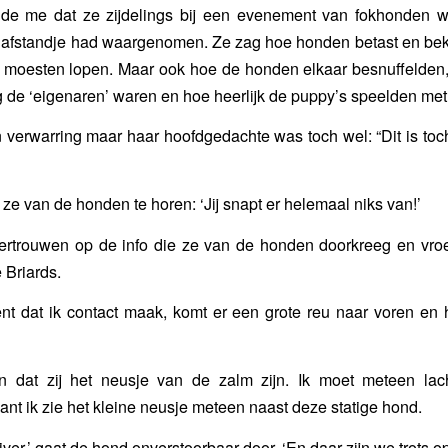
lde me dat ze zijdelings bij een evenement van fokhonden 
n afstandje had waargenomen. Ze zag hoe honden betast en be
 moesten lopen. Maar ook hoe de honden elkaar besnuffelden,
 de ‘eigenaren’ waren en hoe heerlijk de puppy’s speelden met 
 verwarring maar haar hoofdgedachte was toch wel: “Dit is toc
ze van de honden te horen: ‘Jij snapt er helemaal niks van!’
vertrouwen op de info die ze van de honden doorkreeg en vroe
e Briards.
 dat ik contact maak, komt er een grote reu naar voren en h
en dat zij het neusje van de zalm zijn. Ik moet meteen l
want ik zie het kleine neusje meteen naast deze statige hond.
uiver,’ gaat de hond onverstoorbaar door. ‘En daar zijn we trots op