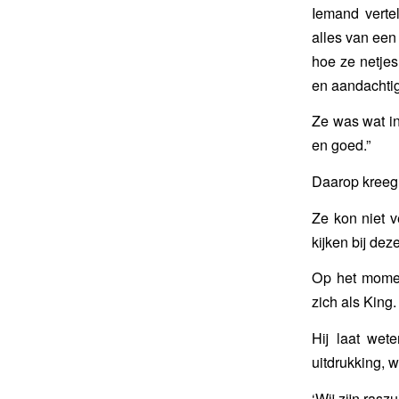
Iemand verte
alles van ee
hoe ze netjes
en aandachtig
Ze was wat in
en goed.”
Daarop kreeg 
Ze kon niet 
kijken bij dez
Op het moment
zich als King.
Hij laat wet
uitdrukking, 
‘Wij zijn rasz