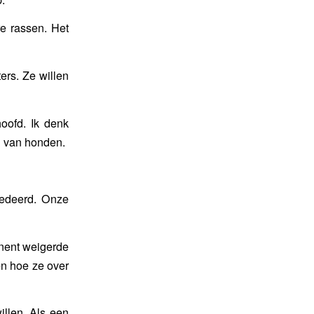
re rassen. Het
rs. Ze willen
oofd. Ik denk
n van honden.
sedeerd. Onze
inent weigerde
en hoe ze over
illen. Als een