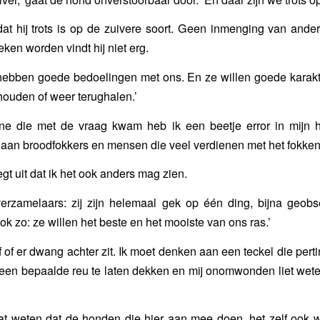
 dat hij trots is op de zuivere soort. Geen inmenging van ande
ken worden vindt hij niet erg.
ebben goede bedoelingen met ons. En ze willen goede karakte
 houden of weer terughalen.’
ne die met de vraag kwam heb ik een beetje error in mijn h
 aan broodfokkers en mensen die veel verdienen met het fokke
gt uit dat ik het ook anders mag zien.
 verzamelaars: zij zijn helemaal gek op één ding, bijna geob
ok zo: ze willen het beste en het mooiste van ons ras.’
f of er dwang achter zit. Ik moet denken aan een teckel die pert
een bepaalde reu te laten dekken en mij onomwonden liet wet
t weten dat de honden die hier aan mee doen, het zelf ook w