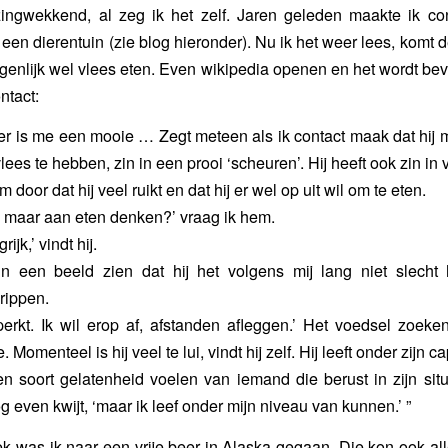
zingwekkend, al zeg ik het zelf. Jaren geleden maakte ik co
een dierentuin (zie blog hieronder). Nu ik het weer lees, komt d
igenlijk wel vlees eten. Even wikipedia openen en het wordt beve
ntact:
r is me een mooie … Zegt meteen als ik contact maak dat hij mij
 vlees te hebben, zin in een prooi ‘scheuren’. Hij heeft ook zin in v
m door dat hij veel ruikt en dat hij er wel op uit wil om te eten.
n maar aan eten denken?’ vraag ik hem.
ijk,’ vindt hij.
in een beeld zien dat hij het volgens mij lang niet slecht 
rippen.
perkt. Ik wil erop af, afstanden afleggen.’ Het voedsel zoeke
e. Momenteel is hij veel te lui, vindt hij zelf. Hij leeft onder zijn c
een soort gelatenheid voelen van iemand die berust in zijn situa
 nog even kwijt, ‘maar ik leef onder mijn niveau van kunnen.’ ”
k was ik naar een vrije beer in Alaska gegaan. Die kon ook a