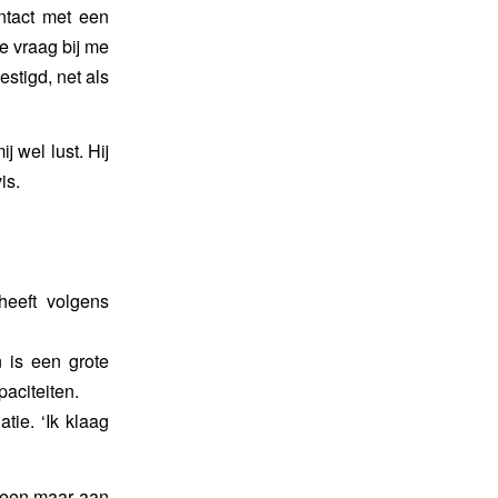
ntact met een
e vraag bij me
stigd, net als
 wel lust. Hij
is.
heeft volgens
n is een grote
apaciteiten.
tie. ‘Ik klaag
lleen maar aan