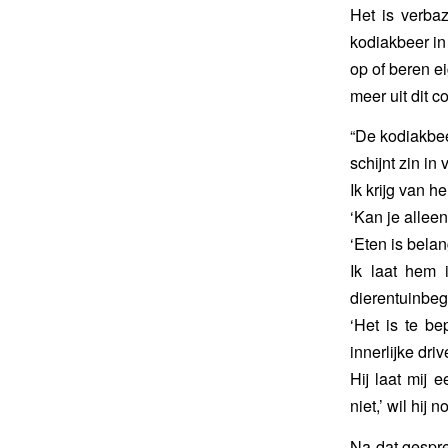
Het is verba
kodiakbeer in 
op of beren e
meer uit dit co
“De kodiakbee
schijnt zin in
Ik krijg van he
‘Kan je allee
‘Eten is belangr
Ik laat hem 
dierentuinbeg
‘Het is te be
innerlijke driv
Hij laat mij 
niet,’ wil hij
Na dat gespre