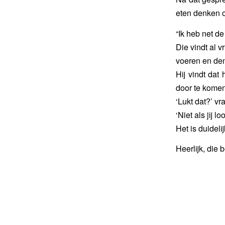
eten denken o
“Ik heb net d
Die vindt al vr
voeren en den
Hij vindt dat
door te komen
‘Lukt dat?’ vr
‘Niet als jij l
Het is duideli
Heerlijk, die 