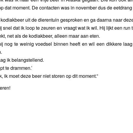
p dat moment. De contacten was in november dus de eetdrang 
e kodiakbeer uit de dierentuin gesproken en ga daarna naar deze
ij snel dat ik loop te zeuren en vraagt wat ik wil. Hij lijkt een run 
kt, net als de kodiakbeer, alleen maar aan eten.
 hij nog te weinig voedsel binnen heeft en wil een dikkere laa
.
aag ik belangstellend.
oopt te drammen.’
jk, ik moet deze beer niet storen op dit moment.”
beren!