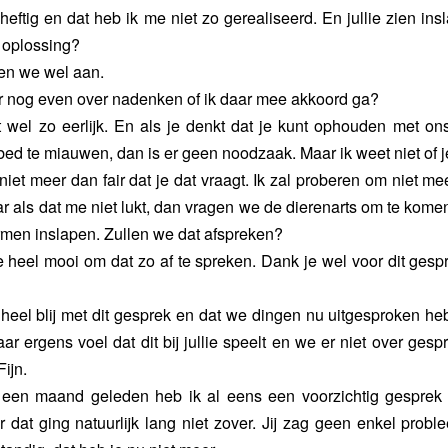
s heftig en dat heb ik me niet zo gerealiseerd. En jullie zien ins
 oplossing?
en we wel aan.
ar nog even over nadenken of ik daar mee akkoord ga?
at wel zo eerlijk. En als je denkt dat je kunt ophouden met on
bed te miauwen, dan is er geen noodzaak. Maar ik weet niet of je
 niet meer dan fair dat je dat vraagt. Ik zal proberen om niet m
ar als dat me niet lukt, dan vragen we de dierenarts om te komen
 armen inslapen. Zullen we dat afspreken?
me heel mooi om dat zo af te spreken. Dank je wel voor dit gespr
 heel blij met dit gesprek en dat we dingen nu uitgesproken he
aar ergens voel dat dit bij jullie speelt en we er niet over ges
ijn.
 een maand geleden heb ik al eens een voorzichtig gesprek
r dat ging natuurlijk lang niet zover. Jij zag geen enkel prob