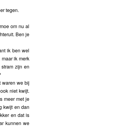
er tegen.
g moe om nu al
teruit. Ben je
ant ik ben wel
, maar ik merk
 stram zijn en
?
st waren we bij
ok niet kwijt.
ets meer met je
g kwijt en dan
kker en dat is
aar kunnen we