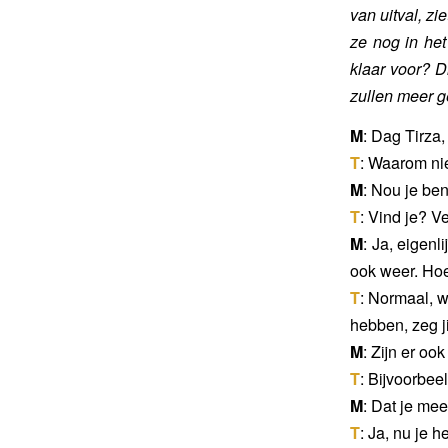
van uitval, zi
ze nog in het 
klaar voor? Di
zullen meer 
M
: Dag Tirza
T
: Waarom ni
M
: Nou je ben
T
: Vind je? Ve
M
: Ja, eigenl
ook weer. Hoe 
T
: Normaal, w
hebben, zeg ji
M
: Zijn er o
T
: Bijvoorbee
M
: Dat je me
T
: Ja, nu je h