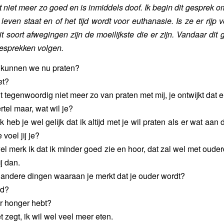
et niet meer zo goed en is inmiddels doof. Ik begin dit gesprek o
leven staat en of het tijd wordt voor euthanasie. Is ze er rijp vo
t soort afwegingen zijn de moeilijkste die er zijn. Vandaar dit 
gesprekken volgen.
, kunnen we nu praten?
et?
t tegenwoordig niet meer zo van praten met mij, je ontwijkt dat ei
rtel maar, wat wil je?
ijk heb je wel gelijk dat ik altijd met je wil praten als er wat aan
voel jij je?
el merk ik dat ik minder goed zie en hoor, dat zal wel met oud
j dan.
ok andere dingen waaraan je merkt dat je ouder wordt?
ld?
er honger hebt?
et zegt, ik wil wel veel meer eten.