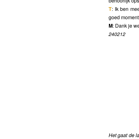
behoorlijk ops
T
: Ik ben me
goed moment? I
M
: Dank je we
240212
Het gaat de la