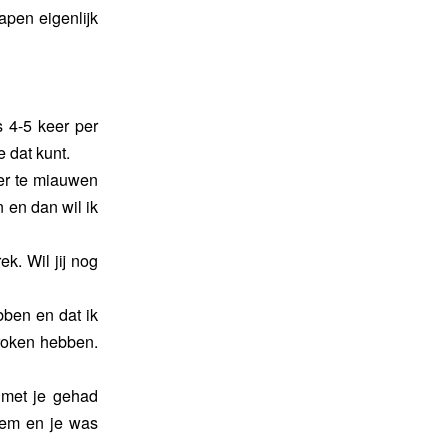
lapen eigenlijk
s 4-5 keer per
 dat kunt.
eer te miauwen
 en dan wil ik
ek. Wil jij nog
bben en dat ik
proken hebben.
 met je gehad
leem en je was