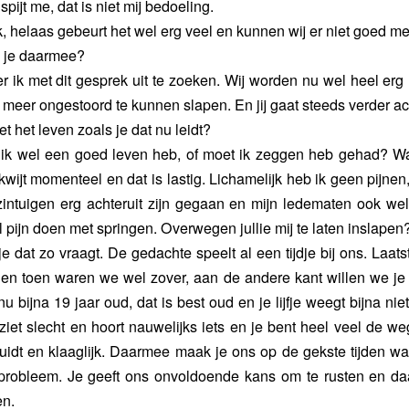
pijt me, dat is niet mij bedoeling.
k, helaas gebeurt het wel erg veel en kunnen wij er niet goed me
l je daarmee?
er ik met dit gesprek uit te zoeken. Wij worden nu wel heel er
meer ongestoord te kunnen slapen. En jij gaat steeds verder ach
et het leven zoals je dat nu leidt?
at ik wel een goed leven heb, of moet ik zeggen heb gehad? W
wijt momenteel en dat is lastig. Lichamelijk heb ik geen pijnen
zintuigen erg achteruit zijn gegaan en mijn ledematen ook wel
 pijn doen met springen. Overwegen jullie mij te laten inslapen
 je dat zo vraagt. De gedachte speelt al een tijdje bij ons. Laat
 en toen waren we wel zover, aan de andere kant willen we je o
u bijna 19 jaar oud, dat is best oud en je lijfje weegt bijna ni
 ziet slecht en hoort nauwelijks iets en je bent heel veel de we
uidt en klaaglijk. Daarmee maak je ons op de gekste tijden wa
 probleem. Je geeft ons onvoldoende kans om te rusten en d
en.