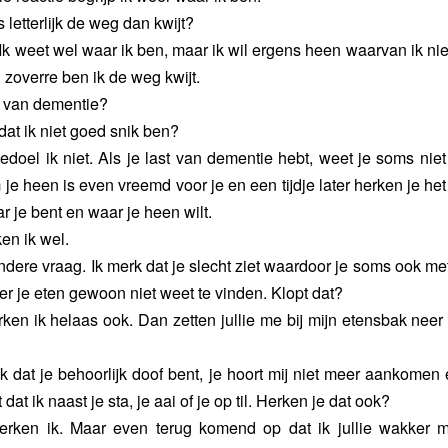
s letterlijk de weg dan kwijt?
 Ik weet wel waar ik ben, maar ik wil ergens heen waarvan ik nie
 zoverre ben ik de weg kwijt.
st van dementie?
 dat ik niet goed snik ben?
bedoel ik niet. Als je last van dementie hebt, weet je soms nie
 je heen is even vreemd voor je en een tijdje later herken je he
r je bent en waar je heen wilt.
ken ik wel.
ndere vraag. Ik merk dat je slecht ziet waardoor je soms ook met
er je eten gewoon niet weet te vinden. Klopt dat?
erken ik helaas ook. Dan zetten jullie me bij mijn etensbak neer
ok dat je behoorlijk doof bent, je hoort mij niet meer aankomen
dat ik naast je sta, je aai of je op til. Herken je dat ook?
erken ik. Maar even terug komend op dat ik jullie wakker 