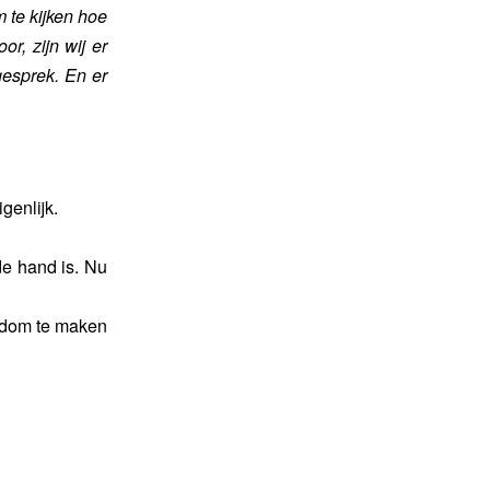
m te kijken hoe
or, zijn wij er
gesprek. En er
genlijk.
 de hand is. Nu
erdom te maken