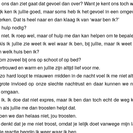
je ons dan ziet gaat dat gevoel dan over? Want je kent ons toch 
lijk ken ik jullie goed, maar soms heb ik het gevoel in een omgev
erken. Dat is heel naar en dan klaag ik van ‘waar ben ik?’
n hulp nodig?
k niet. Ik roep wel, maar of hulp me dan kan helpen om te bepal
Als ik jullie zie weet ik wel waar ik ben, bij jullie, maar ik wee
n welk huis ben ik?
rom zoveel bij ons op schoot of op bed?
vertrouwd en warm en jullie zijn altijd lief voor me.
 zo hard loopt te miauwen midden in de nacht voel ik me niet altij
rote invloed op onze slechte nachtrust en daar kunnen we ni
 omgaan.
p ik. Ik doe dat niet expres, maar ik ben dan toch echt de weg k
 als jullie me dan troosten helpt dat.
oen we dan helaas niet, jou troosten.
e denkt dat je me niet troost, omdat je lelijk doet vanwege mijn
ie reactie begrijp ik weer waar ik ben.