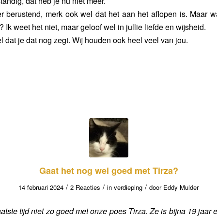
tandig, dat heb je nu niet meer.
er berustend, merk ook wel dat het aan het aflopen is. Maar 
k weet het niet, maar geloof wel in jullie liefde en wijsheid.
l dat je dat nog zegt. Wij houden ook heel veel van jou.
Gaat het nog wel goed met Tirza?
/
/
/
14 februari 2024
2 Reacties
in
verdieping
door
Eddy Mulder
atste tijd niet zo goed met onze poes Tirza. Ze is bijna 19 jaar en