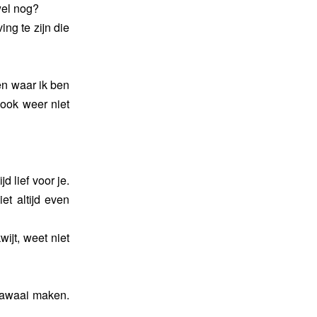
wel nog?
ing te zijn die
en waar ik ben
t ook weer niet
d lief voor je.
et altijd even
wijt, weet niet
 lawaai maken.