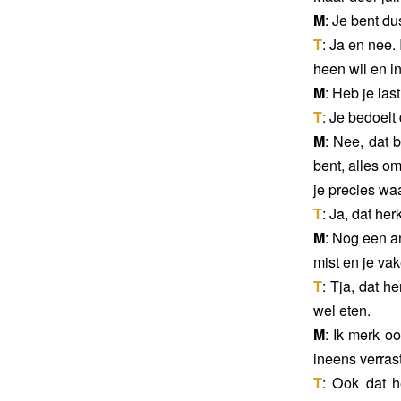
M
: Je bent du
T
: Ja en nee.
heen wil en in
M
: Heb je la
T
: Je bedoelt
M
: Nee, dat 
bent, alles om
je precies waa
T
: Ja, dat her
M
: Nog een a
mist en je vak
T
: Tja, dat h
wel eten.
M
: Ik merk o
ineens verrast 
T
: Ook dat h