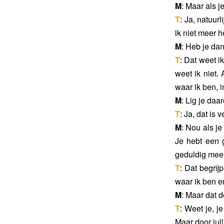
M
: Maar als 
T
: Ja, natuur
ik niet meer h
M
: Heb je da
T
: Dat weet i
weet ik niet. 
waar ik ben, i
M
: Lig je daa
T
: Ja, dat is 
M
: Nou als je
Je hebt een g
geduldig mee
T
: Dat begrij
waar ik ben en
M
: Maar dat d
T
: Weet je, j
Maar door jull