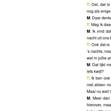
T
: Oei, dat i
nog als enige
M
: Daar denk
T
: Mag ik da
M
: Ik vind d
nacht uit ons 
T
: Ook dat is
’s nachts, ma
wel in jullie
M
: Dat lijkt 
iets kwijt?
T
: Ik ben ook
niet alleen m
Maar nu wel! F
M
: Meer dan
hierover, maa