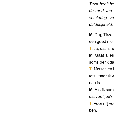
Tirza heeft he
de rand van 
verstoring 
duidelijkheid.
M
: Dag Tirza
een goed mo
T
: Ja, dat is h
M
: Gaat alle
soms denk dat
T
: Misschien 
iets, maar ik 
dan is.
M
: Als ik som
dat voor jou?
T
: Voor mij v
ben.