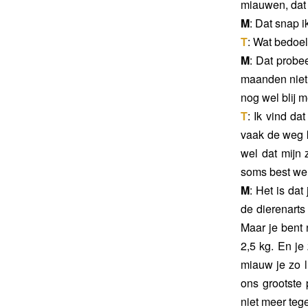
miauwen, dat s
M
: Dat snap i
T
: Wat bedoe
M
: Dat probe
maanden niet 
nog wel blij m
T
: Ik vind d
vaak de weg k
wel dat mijn 
soms best wel
M
: Het is dat
de dierenarts
Maar je bent n
2,5 kg. En je
miauw je zo l
ons grootste
niet meer teg