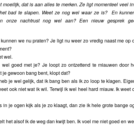
t moeilijk, dat is aan alles te merken. Ze ligt momenteel veel i
het bad te slapen. Weet ze nog wel waar ze is? En kunnen
van onze nachtrust nog wel aan? Een nieuw gesprek ge
, kunnen we nu praten? Je ligt nu weer zo vredig naast me op de
ment?
et wel.
s wel goed met je? Je loopt zo ontzettend te miauwen door he
 je gewoon bang bent, klopt dat?
heb je wel gelijk, dat ik bang ben als ik zo loop te klagen. Eigen
weet ook niet wat ik wil. Terwijl ik wel heel hard miauw. Ik weet 
s in je ogen kijk als je zo klaagt, dan zie ik hele grote bange 
oelt het alsof ik de weg dan kwijt ben. Ik voel me niet goed en we