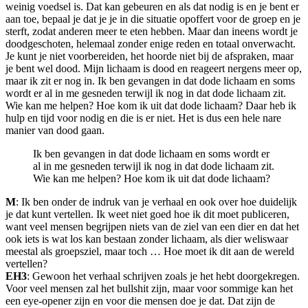
weinig voedsel is. Dat kan gebeuren en als dat nodig is en je bent er
aan toe, bepaal je dat je je in die situatie opoffert voor de groep en je
sterft, zodat anderen meer te eten hebben. Maar dan ineens wordt je
doodgeschoten, helemaal zonder enige reden en totaal onverwacht.
Je kunt je niet voorbereiden, het hoorde niet bij de afspraken, maar
je bent wel dood. Mijn lichaam is dood en reageert nergens meer op,
maar ik zit er nog in. Ik ben gevangen in dat dode lichaam en soms
wordt er al in me gesneden terwijl ik nog in dat dode lichaam zit.
Wie kan me helpen? Hoe kom ik uit dat dode lichaam? Daar heb ik
hulp en tijd voor nodig en die is er niet. Het is dus een hele nare
manier van dood gaan.
Ik ben gevangen in dat dode lichaam en soms wordt er
al in me gesneden terwijl ik nog in dat dode lichaam zit.
Wie kan me helpen? Hoe kom ik uit dat dode lichaam?
M
: Ik ben onder de indruk van je verhaal en ook over hoe duidelijk
je dat kunt vertellen. Ik weet niet goed hoe ik dit moet publiceren,
want veel mensen begrijpen niets van de ziel van een dier en dat het
ook iets is wat los kan bestaan zonder lichaam, als dier weliswaar
meestal als groepsziel, maar toch … Hoe moet ik dit aan de wereld
vertellen?
EH3
: Gewoon het verhaal schrijven zoals je het hebt doorgekregen.
Voor veel mensen zal het bullshit zijn, maar voor sommige kan het
een eye-opener zijn en voor die mensen doe je dat. Dat zijn de