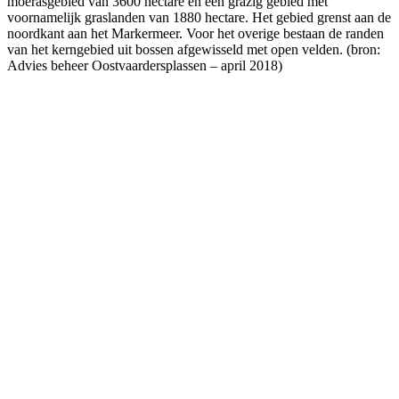
moerasgebied van 3600 hectare en een grazig gebied met
voornamelijk graslanden van 1880 hectare. Het gebied grenst aan de
noordkant aan het Markermeer. Voor het overige bestaan de randen
van het kerngebied uit bossen afgewisseld met open velden. (bron:
Advies beheer Oostvaardersplassen – april 2018)