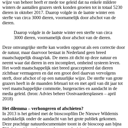
wijze van beheer heeft er mede toe geleid dat na enkele mildere
winters de aantallen grazers sterk konden groeien tot in totaal 5230
dieren in oktober 2017. Daarop volgde in de laatste winter een
sterfte van circa 3000 dieren, voornamelijk door afschot van de
dieren.
Daarop volgde in de laatste winter een sterfte van circa
3000 dieren, voornamelijk door afschot van de dieren.
Deze omvangrijke sterfte kan worden opgevat als een correctie door
de natuur, maar daarvoor bestaat in Nederland geen breed
maatschappelijk draagvlak. De mens zit dicht op deze natuur en
neemt waar dat dieren in een incompleet, omheind systeem leven.
Het wordt maatschappelijk niet breed geaccepteerd dat dieren
zichtbaar vermageren en dat een groot deel daarvan vervolgens
sterft, door afschot of op een natuurlijke wijze. De sterfte van grote
grazers heeft in de maanden februari tot en met april van dit jaar tot
veel maatschappelijke commotie, burgeracties en aandacht in de
media geleid. (bron: Advies beheer Oostvaardersplassen – april
2018)
Het dilemma – verhongeren of afschieten?
In 2013 is het gebied met de bioscoopfilm De Nieuwe Wildernis
nadrukkelijk onder de aandacht van het grote publiek gekomen.
Deze prachtige natuurdocumentaire toont in de bioscoop aan bijna