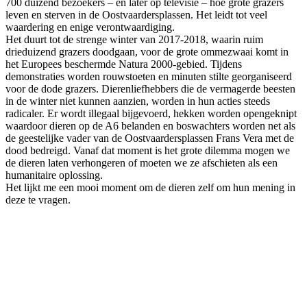
700 duizend bezoekers – en later op televisie – hoe grote grazers
leven en sterven in de Oostvaardersplassen. Het leidt tot veel
waardering en enige verontwaardiging.
Het duurt tot de strenge winter van 2017-2018, waarin ruim
drieduizend grazers doodgaan, voor de grote ommezwaai komt in
het Europees beschermde Natura 2000-gebied. Tijdens
demonstraties worden rouwstoeten en minuten stilte georganiseerd
voor de dode grazers. Dierenliefhebbers die de vermagerde beesten
in de winter niet kunnen aanzien, worden in hun acties steeds
radicaler. Er wordt illegaal bijgevoerd, hekken worden opengeknipt
waardoor dieren op de A6 belanden en boswachters worden net als
de geestelijke vader van de Oostvaardersplassen Frans Vera met de
dood bedreigd. Vanaf dat moment is het grote dilemma mogen we
de dieren laten verhongeren of moeten we ze afschieten als een
humanitaire oplossing.
Het lijkt me een mooi moment om de dieren zelf om hun mening in
deze te vragen.