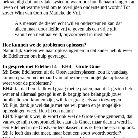
bekrachtigt dat hun vitale systeem, waardoor hun lichaam langer kan
leven of het warme veld om te overlijden ondersteund wordt.’ Tot
zover Wim van Oort en Marieke de Vrij.
Als mensen de dieren echt willen ondersteunen kan dat
alleen maar door liefde vrij te geven als een vrije gift
vanuit een neutraal veld, bijvoorbeeld in meditatie
Hoe kunnen we de problemen oplossen?
Natuurlijk zoeken we naar oplossingen en in dat kader heb ik weer
de Edelherten om hulp gevraagd.
In gesprek met Edelhert 4 – EH4 – Grote Gnoe
M
: Beste Edelherten uit de Oostvaardersplassen, zou ik vandaag
kunnen praten met iemand van jullie die een mogelijke oplossing
weet voor de problemen?
EH4
: Ja, dat ben ik. Ik wil graag met je praten, nadat ik gezien heb
wat er al allemaal gezegd is en ik begrijp hoe belangrijk jouw
publicatie zou kunnen zijn, wil ik er graag iets aan toevoegen.
M
: Fijn, dank je wel dat je met me wil praten en je mogelijke
oplossingen weet. Heb jij een naam?
EH4
: Eigenlijk wel, ik word ook wel de Grote Gnoe genoemd, dat
vanwege mijn oorspronkelijke staat als Gnoe, maar daarna werd ik
een Edelhert in de Oostvaardersplassen, dus ik heb die ervaring ook.
M
: Je leeft dus niet meer, maar bent een soort woordvoerder?