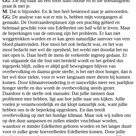
GG
: Zie mij maar als een soort stam oudste en in die hoedanigheid
praat ik met je.
M
: Dat is bijzonder. En ik ben heel benieuwd naar je antwoorden.
GG
: De analyse van wat er mis is, hebben mijn voorgangers al
gemaakt. De Oostvaardersplassen zijn een prachtig gebied en
helemaal geschikt voor ons Edelherten om half wild te leven. Maar
de beperkingen van de omvang zijn het probleem. Er kan niet
weggetrokken worden en er kan geen natuurlijke aanvoer van vers
bloed plaatsvinden. Hoe mooi het ook bedacht was, en het was
mooi bedacht met wel die openheid, het werkt niet doordat het nu
niet open is. Daar heeft de mens de verkeerde ingreep gedaan. Er
van uitgaande dat die fout niet hersteld wordt en het gebied dus
ingeperkt blijft, zullen er altijd golf bewegingen blijven van
overbevolking en daarna grote sterfte, is het niet door honger, dan is
het wel door ziekte, voor er weer langzaam meer dieren bij kunnen
komen. Door klimaatverandering is er nauwelijks meer een jaarlijkse
honger sterfte en dus wordt de overbevolking steeds groter.
Daardoor is de sterfte ook massaler. Dat jullie mensen daar
problemen mee hebben, ligt aan hoe jullie naar ons kijken. Jullie
voelen je verantwoordelijk en dat klopt natuurlijk ook, want jullie
hebben ons in de beperking opgesloten. En dan treedt
overbevolking op met het huidige klimaat. Maar ook wij zullen ons
op den duur aanpassen en zullen minder vruchtbaar worden,
waardoor er minder Edelherten geboren worden en het langer duurt
voor er zulke grote hoeveelheden Edelherten komen. Door jullie