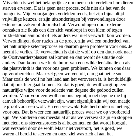
Misschien is wel het belangrijkste om mensen te vertellen hoe dieren
sterven ervaren. Dat is geen naar proces, zelfs niet als het van de
honger is. Mijn voorgangers vertelden reeds, het zijn bijna altijd
vrijwillige keuzes, er zijn uitzonderingen bij verwondingen door
externe oorzaken of door afschot. Verwondingen door externe
oorzaken zie ik als een dier zich vastloopt in een klem of tegen
prikkeldraad aanloopt of iets anders wat niet verwacht kon worden.
Verwondingen door ruzies in de groep, zijn wel een onderdeel van
het natuurlijke selectieproces en daarom geen probleem voor ons. Je
neemt je verlies. Te verwachten is dat de wolf op den duur ook naar
de Oostvaardersplassen zal komen en dan wordt de situatie ook
anders. Dan komen we in de buurt van een wilde leefsituatie en als
dat plaatsvindt is dat voor ons geen probleem. We kunnen ons daar
op voorbereiden. Maar zet geen wolven uit, dan gaat het te snel.
Maar zoals de wolf nu het land aan het veroveren is, is het duidelijk
dat hij ook hier gaat komen. En dat is goed, de wolf zorgt op een
natuurlijke wijze voor de selectie van degene die gedood zullen
worden. Maar voor een wolf aan ons begint, moet degene die hij
aanvalt behoorlijk verzwakt zijn, want eigenlijk zijn wij een maatje
te groot voor een wolf. En een verzwakt Edelhert doden is niet erg
voor ons. Dat is weer een natuurlijk proces waar we op voorbereid
zijn. We zonderen ons meestal al af als we verzwakt zijn en stoppen
met eten, ons stervensproces is al begonnen en dat wordt hooguit
wat versneld door de wolf. Maar niet verstoort, het is goed, we
waren al bereid te sterven en onze ziel was zich al aan het