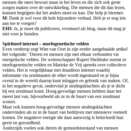
mensen die meer bewust staan in het leven en die zich ook grote
zorgen maken over de ontwikkeling. Die mensen die dit dan lezen,
kunnen begrijpen dat het anders moet en kan. Die help je hiermee.
M
: Dank je wel voor dit hele bijzondere verhaal. Heb je er nog iets
aan toe te voegen?
EH3
: Ja, je moet dit publiceren, eventueel als blog, maar dit mag je
niet voor je houden.
Spiritueel internet – morfogenetische velden
Even verderop zegt Wim van Oort in zijn eerder aangehaalde artikel
het volgende: ‘Dieren en mensen zijn met elkaar verbonden via
energetische velden. De wetenschapper Rupert Sheldrake noemt ze
morfogenetische velden en Marieke de Vrij spreekt over collectieve
velden. Het is vergelijkbaar met draadloos internet waarbij
informatie via zendmasten de ether wordt ingestuurd en je bijna
overal in de wereld daarop kunt inloggen en gebruik van maken. Of,
in het negatieve geval, ondervind je stralingsklachten als je te dicht
bij een zendmast komt. Hoog-gevoelige mensen hebben daar het
meest last van, bijvoorbeeld als ze in de buurt van een zendmast
wonen.
Maar ook kunnen hoog-gevoelige mensen stralingsklachten
ondervinden als ze in de buurt van bedrijven met intensieve veeteelt
komen. De negatieve energie die daar aanwezig is beïnvloedt hun
geest en gezondheid.
Anderzijds voelen ook dieren de gemoedstoestand van mensen