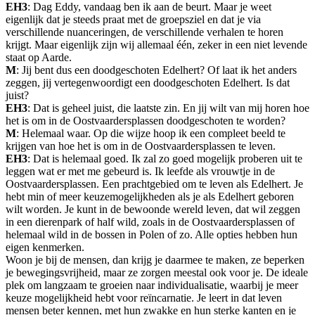
EH3
: Dag Eddy, vandaag ben ik aan de beurt. Maar je weet
eigenlijk dat je steeds praat met de groepsziel en dat je via
verschillende nuanceringen, de verschillende verhalen te horen
krijgt. Maar eigenlijk zijn wij allemaal één, zeker in een niet levende
staat op Aarde.
M
: Jij bent dus een doodgeschoten Edelhert? Of laat ik het anders
zeggen, jij vertegenwoordigt een doodgeschoten Edelhert. Is dat
juist?
EH3
: Dat is geheel juist, die laatste zin. En jij wilt van mij horen hoe
het is om in de Oostvaardersplassen doodgeschoten te worden?
M
: Helemaal waar. Op die wijze hoop ik een compleet beeld te
krijgen van hoe het is om in de Oostvaardersplassen te leven.
EH3
: Dat is helemaal goed. Ik zal zo goed mogelijk proberen uit te
leggen wat er met me gebeurd is. Ik leefde als vrouwtje in de
Oostvaardersplassen. Een prachtgebied om te leven als Edelhert. Je
hebt min of meer keuzemogelijkheden als je als Edelhert geboren
wilt worden. Je kunt in de bewoonde wereld leven, dat wil zeggen
in een dierenpark of half wild, zoals in de Oostvaardersplassen of
helemaal wild in de bossen in Polen of zo. Alle opties hebben hun
eigen kenmerken.
Woon je bij de mensen, dan krijg je daarmee te maken, ze beperken
je bewegingsvrijheid, maar ze zorgen meestal ook voor je. De ideale
plek om langzaam te groeien naar individualisatie, waarbij je meer
keuze mogelijkheid hebt voor reïncarnatie. Je leert in dat leven
mensen beter kennen, met hun zwakke en hun sterke kanten en je