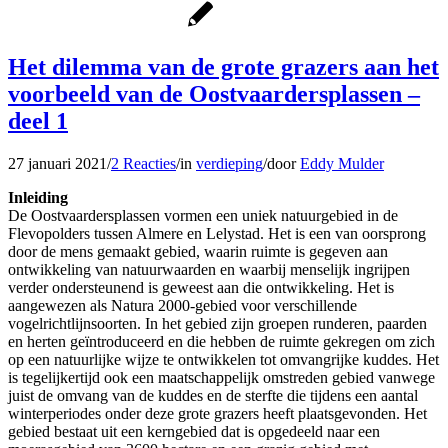
Het dilemma van de grote grazers aan het
voorbeeld van de Oostvaardersplassen –
deel 1
27 januari 2021
/
2 Reacties
/
in
verdieping
/
door
Eddy Mulder
Inleiding
De Oostvaardersplassen vormen een uniek natuurgebied in de
Flevopolders tussen Almere en Lelystad. Het is een van oorsprong
door de mens gemaakt gebied, waarin ruimte is gegeven aan
ontwikkeling van natuurwaarden en waarbij menselijk ingrijpen
verder ondersteunend is geweest aan die ontwikkeling. Het is
aangewezen als Natura 2000-gebied voor verschillende
vogelrichtlijnsoorten. In het gebied zijn groepen runderen, paarden
en herten geïntroduceerd en die hebben de ruimte gekregen om zich
op een natuurlijke wijze te ontwikkelen tot omvangrijke kuddes. Het
is tegelijkertijd ook een maatschappelijk omstreden gebied vanwege
juist de omvang van de kuddes en de sterfte die tijdens een aantal
winterperiodes onder deze grote grazers heeft plaatsgevonden. Het
gebied bestaat uit een kerngebied dat is opgedeeld naar een