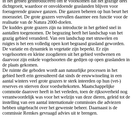
in het gebied geïntroduceerd om te voorkomen dat het grazige deel
dichtgroeit, waardoor er onvoldoende graslanden blijven voor
foeragerende grauwe ganzen. Die ganzen beheren op hun beurt het
moerasriet. De grote grazers vervullen daarmee een functie voor de
realisatie van de Natura 2000-doelen.
De kuddes grote grazers zijn na introductie in het gebied snel in
aantallen toegenomen. De begrazing heeft het landschap van het
grazig gebied veranderd. Van een landschap met struwelen en
ruigtes is het een volledig open kort begraasd grasland geworden.
De variatie en dynamiek in vegetatie zijn beperkt. Er zijn
vogelsoorten en kleine zoogdieren uit het gebied verdwenen en
daarvoor zijn enkele vogelsoorten die gedijen op open graslanden in
de plaats gekomen.
De ruimte die geboden wordt aan natuurlijke processen in het
gebied heeft erin geresulteerd dat sinds de eeuwwisseling in een
aantal winters veel grote grazers te sterk inteerden op hun (vet-)
reserves en stierven door voedseltekorten. Maatschappelijke
commotie daarover heeft in het verleden, toen de rijksoverheid nog
verantwoordelijk was voor het welzijn van deze dieren, geleid tot de
instelling van een aantal internationale commissies die adviezen
hebben uitgebracht over het gewenste beheer. Daarnaast is de
commissie Remkes gevraagd advies uit te brengen.