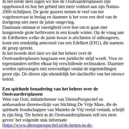
In het eerste deel zagen we hoe de Oostvaardersplassen zijn
opgebouwd en hoe het gebied niet meer voldoet aan zijn Natura-
2000 richtlijnen. De grote grazers nemen te veel van het
vogelreservaat in beslag en daarmee is het voor een deel van de
doelgroep niet meer de juiste omgeving.
Daarnaast ontstaat er onenigheid over hoe om te gaan met
hongerende grote herbivoren in een koude winter. Op de vraag aan
de Edelherten welke de juiste keuze is afschieten of uithongeren,
komt een eenduidig antwoord van een Edelhert (EH1), die namens
de groep spreekt.
In het tweede deel zien we dat het beheer over de
Oostvaardersplassen langzaam een juridische strijd wordt. Voor en
tegenstanders treffen elkaar bij verschillende rechtszaken. Daarmee
worden oplossingen niet eenvoudiger omdat de tegenstellingen
groot zijn. De dieren zijn uiteindelijk het slachtoffer van het nieuwe
beleid.
Een spirituele benadering van het beheer over de
Oostvaardersplassen
Wim van Oort, initiatiefnemer van DierenPerspectief en
ambassadeur dierenwelzijn van Stichting De Vrije Mare, die de
spirituele boodschappen van Marieke de Vrij veelal vertaalt, schrijft
in zijn blog ‘De herten in de Oostvaardersplassen zelf een stem
geven’ het volgende stuk informatie
(
https://www.dierenperspectief.nl/de-herten-in-de-