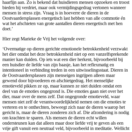
haarfijn aan. Zo is bekend dat huisdieren mensen opzoeken en troost
bieden bij verdriet, maar ook vermijdingsgedrag vertonen wanneer
mensen in stress zijn. Vraag is in hoeverre de dieren in de
Oostvaardersplassen energetisch last hebben van alle commotie én
wat het afschieten van grote aantallen dieren energetisch met hen
doet.’
Hier zegt Marieke de Vrij het volgende over:
‘Overmatige op dieren gerichte emotionele betrokkenheid verzwakt
het dier omdat het deze betrokkenheid niet op een vanzelfsprekende
manier kan duiden. Op iets wat een dier herkent, bijvoorbeeld bij
een huisdier de liefde van zijn baasje, kan het reflexmatig en
intentioneel in verbinding treden in een uitwisselingsstaat. Dieren in
de Oostvaardersplassen zijn menseigen ingrijpen alleen maar
gewend door bijvoederen en afschietgedrag. Het menselijke
emotieveld pikken ze op, maar kunnen ze niet duiden omdat een
deel van de emoties ongegrond is. Die emoties gaan niet over het
dier, maar over de mens zelf. Dat ongegronde emotieveld, waar
mensen niet zelf de verantwoordelijkheid nemen om die emoties te
verteren en te onthechten, beweegt zich naar de dieren waarop het
gericht is, maar de dieren zonderen zich af. Die afzondering is nodig
om krachten te sparen. Als mensen de dieren echt willen
ondersteunen kan dat alleen maar door liefde vrij te geven als een
vrije gift vanuit een neutraal veld, bijvoorbeeld in meditatie. Wellicht