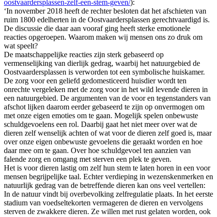
oostvaardersplassen-zelf-een-stem-geven/
):
‘In november 2018 heeft de rechter besloten dat het afschieten van
ruim 1800 edelherten in de Oostvaardersplassen gerechtvaardigd is.
De discussie die daar aan vooraf ging heeft sterke emotionele
reacties opgeroepen. Waarom maken wij mensen ons zo druk om
wat speelt?
De maatschappelijke reacties zijn sterk gebaseerd op
vermenselijking van dierlijk gedrag, waarbij het natuurgebied de
Oostvaardersplassen is verworden tot een symbolische huiskamer.
De zorg voor een geliefd gedomesticeerd huisdier wordt ten
onrechte vergeleken met de zorg voor in het wild levende dieren in
een natuurgebied. De argumenten van de voor en tegenstanders van
afschot lijken daarom eerder gebaseerd te zijn op onvermogen om
met onze eigen emoties om te gaan. Mogelijk spelen onbewuste
schuldgevoelens een rol. Daarbij gaat het niet meer over wat de
dieren zelf wenselijk achten of wat voor de dieren zelf goed is, maar
over onze eigen onbewuste gevoelens die geraakt worden en hoe
daar mee om te gaan. Over hoe schuldgevoel ten aanzien van
falende zorg en omgang met sterven een plek te geven.
Het is voor dieren lastig om zelf hun stem te laten horen in een voor
mensen begrijpelijke taal. Echter verdieping in wezenskenmerken en
natuurlijk gedrag van de betreffende dieren kan ons veel vertellen:
In de natuur vindt bij overbevolking zelfregulatie plaats. In het eerste
stadium van voedseltekorten vermageren de dieren en vervolgens
sterven de zwakkere dieren. Ze willen met rust gelaten worden, ook