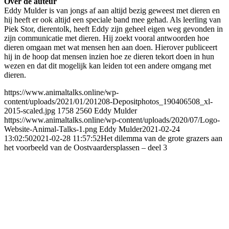
Over de auteur
Eddy Mulder is van jongs af aan altijd bezig geweest met dieren en
hij heeft er ook altijd een speciale band mee gehad. Als leerling van
Piek Stor, dierentolk, heeft Eddy zijn geheel eigen weg gevonden in
zijn communicatie met dieren. Hij zoekt vooral antwoorden hoe
dieren omgaan met wat mensen hen aan doen. Hierover publiceert
hij in de hoop dat mensen inzien hoe ze dieren tekort doen in hun
wezen en dat dit mogelijk kan leiden tot een andere omgang met
dieren.
https://www.animaltalks.online/wp-
content/uploads/2021/01/201208-Depositphotos_190406508_xl-
2015-scaled.jpg
1758
2560
Eddy Mulder
https://www.animaltalks.online/wp-content/uploads/2020/07/Logo-
Website-Animal-Talks-1.png
Eddy Mulder
2021-02-24
13:02:50
2021-02-28 11:57:52
Het dilemma van de grote grazers aan
het voorbeeld van de Oostvaardersplassen – deel 3