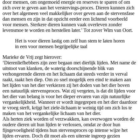
door mensen, om ongemoeid energie en reserves te sparen of om
zich over te geven aan het verstervings-proces. Dieren kunnen zich
over het algemeen veel makkelijker over geven aan de stervensfase
dan mensen en zijn in dat opzicht eerder een lichtend voorbeeld
voor mensen. Sterkere dieren kunnen vaak overleven zonder
levensmoe te worden en herstellen later.’ Tot zover Wim van Oort.
Het is voor dieren lastig om zelf hun stem te laten horen
in een voor mensen begrijpelijke taal
Marieke de Vrij zegt hierover:
‘Dierenliefhebbers zijn zeer begaan met dierlijk lijden. Met name de
uitstoot van klanken, de waterig doorschijnende blik van
verhongerende dieren en het lichaam dat steeds verder in verval
raakt, raakt hen diep. Om zo snel mogelijk een eind te maken aan
het lijden van het dier verkiezen zij het doden van het dier boven
een natuurlijk stervensproces. Wat zij vergeten, is dat dit lijden voor
het dier van belang is voor het dieper ervaren van zijn natuurlijke
vergankelijkheid. Wanneer er wordt ingegrepen en het dier daardoor
te vroeg sterft, krijgt het ziele-lichaam te weinig tijd om zich los te
maken van het vergankelijke lichaam van het dier.
Als herten ziek worden of verzwakken, kan overwogen worden de
oudere dieren uit hun lijden te verlossen, omdat ze door hun
fijngevoeligheid tijdens hun stervensproces op intense wijze het
lijden ervaren. Doch dit moet als een uiterste ingreep gezien