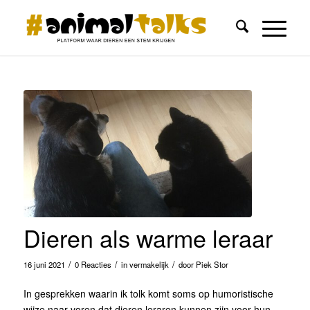
Dieren als warme leraar
/
/
/
16 juni 2021
0 Reacties
in
vermakelijk
door
Piek Stor
In gesprekken waarin ik tolk komt soms op humoristische
wijze naar voren dat dieren leraren kunnen zijn voor hun