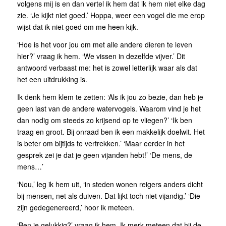
volgens mij is en dan vertel ik hem dat ik hem niet elke dag
zie. ‘Je kijkt niet goed.’ Hoppa, weer een vogel die me erop
wijst dat ik niet goed om me heen kijk.
‘Hoe is het voor jou om met alle andere dieren te leven
hier?’ vraag ik hem. ‘We vissen in dezelfde vijver.’ Dit
antwoord verbaast me: het is zowel letterlijk waar als dat
het een uitdrukking is.
Ik denk hem klem te zetten: ‘Als ik jou zo bezie, dan heb je
geen last van de andere watervogels. Waarom vind je het
dan nodig om steeds zo krijsend op te vliegen?’ ‘Ik ben
traag en groot. Bij onraad ben ik een makkelijk doelwit. Het
is beter om bijtijds te vertrekken.’ ‘Maar eerder in het
gesprek zei je dat je geen vijanden hebt!’ ‘De mens, de
mens…’
‘Nou,’ leg ik hem uit, ‘in steden wonen reigers anders dicht
bij mensen, net als duiven. Dat lijkt toch niet vijandig.’ ‘Die
zijn gedegenereerd,’ hoor ik meteen.
‘Ben je gelukkig?’ vraag ik hem. Ik merk meteen dat hij de